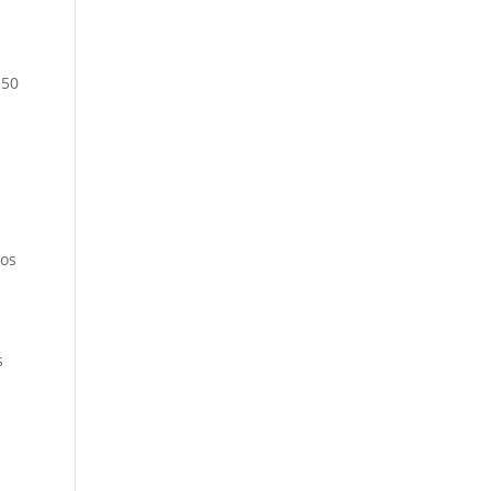
 50
nos
s