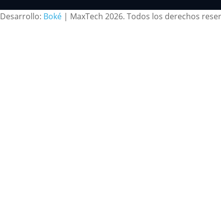
Desarrollo:
Boké
| MaxTech 2026. Todos los derechos rese