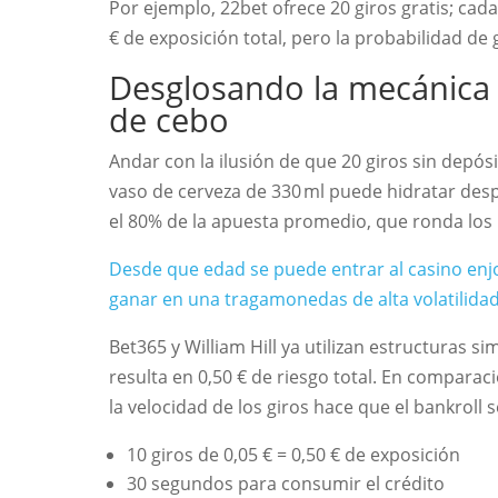
Por ejemplo, 22bet ofrece 20 giros gratis; cad
€ de exposición total, pero la probabilidad de 
Desglosando la mecánica 
de cebo
Andar con la ilusión de que 20 giros sin depó
vaso de cerveza de 330 ml puede hidratar desp
el 80% de la apuesta promedio, que ronda los 1
Desde que edad se puede entrar al casino enj
ganar en una tragamonedas de alta volatilida
Bet365 y William Hill ya utilizan estructuras si
resulta en 0,50 € de riesgo total. En comparac
la velocidad de los giros hace que el bankroll
10 giros de 0,05 € = 0,50 € de exposición
30 segundos para consumir el crédito