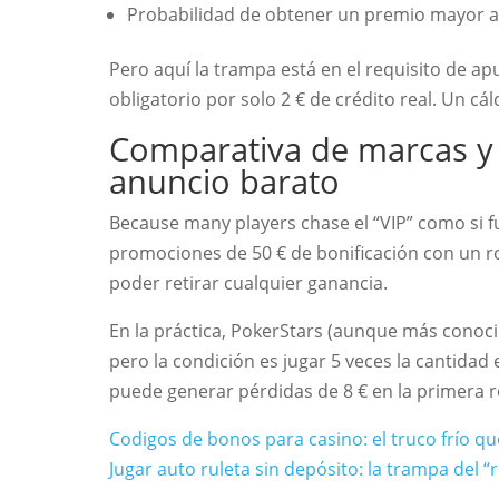
Probabilidad de obtener un premio mayor a
Pero aquí la trampa está en el requisito de apu
obligatorio por solo 2 € de crédito real. Un cá
Comparativa de marcas y 
anuncio barato
Because many players chase el “VIP” como si 
promociones de 50 € de bonificación con un rol
poder retirar cualquier ganancia.
En la práctica, PokerStars (aunque más conoci
pero la condición es jugar 5 veces la cantidad
puede generar pérdidas de 8 € en la primera 
Codigos de bonos para casino: el truco frío 
Jugar auto ruleta sin depósito: la trampa del “