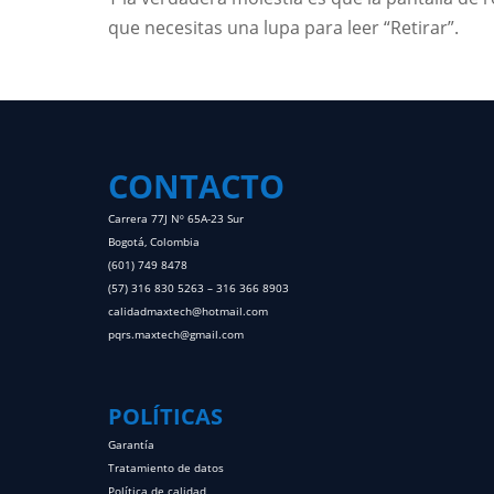
que necesitas una lupa para leer “Retirar”.
CONTACTO
Carrera 77J Nº 65A-23 Sur
Bogotá, Colombia
(601) 749 8478
(57) 316 830 5263 – 316 366 8903
calidadmaxtech@hotmail.com
pqrs.maxtech@gmail.com
POLÍTICAS
Garantía
Tratamiento de datos
Política de calidad