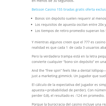
en menos de 30 segundos.
Betsson Casino 155 tiradas gratis oferta exclu
Bonos sin depósito suelen requerir al meno
Los requisitos de apuesta oscilan entre 20x y
Los tiempos de retiro promedio superan los 
Y mientras algunos creen que el 777 es casino 
realidad es que cada 1 de cada 3 usuarios aban
Pero la verdadera trampa está en la letra pequ
convierte cualquier “bono sin depósito” en un
And the “free spin” feels like a dental lollipop—
just a marketing gimmick. Un jugador que suelt
El cálculo de la expectativa del jugador es sim
apuesta × probabilidad de perder). Con números 
perder 0,8), el resultado es -12 € en promedio.
Porque la burocracia del casino incluye una r