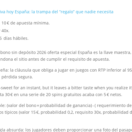
siva hoy España: la trampa del “regalo” que nadie necesita
s 10 € de apuesta mínima.
 40x.
5 días hábiles.
bono sin depósito 2026 oferta especial España es la llave maestra, 
dona el sitio antes de cumplir el requisito de apuesta.
eña: la cláusula que obliga a jugar en juegos con RTP inferior al 9
a pérdida segura.
sweet for an instant, but it leaves a bitter taste when you realize it
a 30 € en una serie de 20 spins gratuitos acaba con 5 € netos.
ple: (valor del bono × probabilidad de ganancia) - ( requerimiento de
típicos (valor 15 €, probabilidad 0,2, requisito 30x, probabilidad 
egla absurda: los jugadores deben proporcionar una foto del pasap