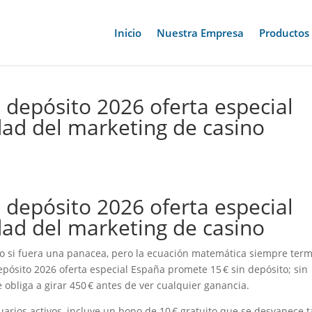
Inicio
Nuestra Empresa
Productos
 depósito 2026 oferta especial
dad del marketing de casino
 depósito 2026 oferta especial
dad del marketing de casino
mo si fuera una panacea, pero la ecuación matemática siempre ter
epósito 2026 oferta especial España promete 15 € sin depósito; sin
 obliga a girar 450 € antes de ver cualquier ganancia.
arios activos, incluye un bono de 10 € gratuito que se desvanece 