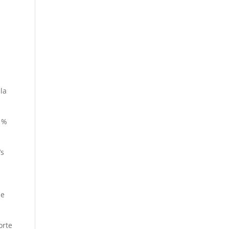
la
5 %
’s
de
orte