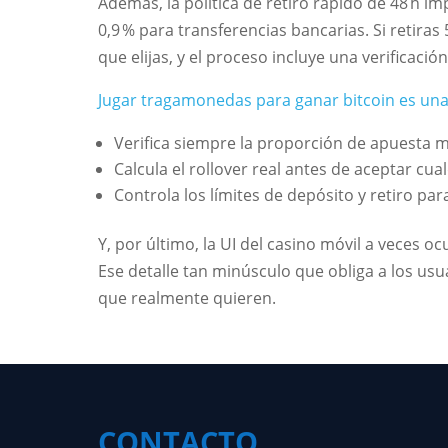
Además, la política de retiro rápido de 48 h im
0,9 % para transferencias bancarias. Si retira
que elijas, y el proceso incluye una verificaci
Jugar tragamonedas para ganar bitcoin es un
Verifica siempre la proporción de apuesta m
Calcula el rollover real antes de aceptar cualq
Controla los límites de depósito y retiro par
Y, por último, la UI del casino móvil a veces o
Ese detalle tan minúsculo que obliga a los us
que realmente quieren.
CONTACTO