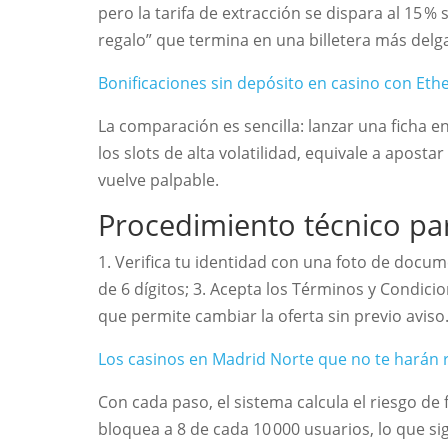
pero la tarifa de extracción se dispara al 15 %
regalo” que termina en una billetera más delg
Bonificaciones sin depósito en casino con Et
La comparación es sencilla: lanzar una ficha 
los slots de alta volatilidad, equivale a apost
vuelve palpable.
Procedimiento técnico par
1. Verifica tu identidad con una foto de docu
de 6 dígitos; 3. Acepta los Términos y Condici
que permite cambiar la oferta sin previo aviso
Los casinos en Madrid Norte que no te harán r
Con cada paso, el sistema calcula el riesgo de
bloquea a 8 de cada 10 000 usuarios, lo que sig