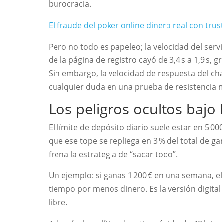
burocracia.
El fraude del poker online dinero real con trus
Pero no todo es papeleo; la velocidad del ser
de la página de registro cayó de 3,4 s a 1,9 s, 
Sin embargo, la velocidad de respuesta del cha
cualquier duda en una prueba de resistencia 
Los peligros ocultos bajo 
El límite de depósito diario suele estar en 5 0
que ese tope se repliega en 3 % del total de 
frena la estrategia de “sacar todo”.
Un ejemplo: si ganas 1 200 € en una semana, el 
tiempo por menos dinero. Es la versión digit
libre.