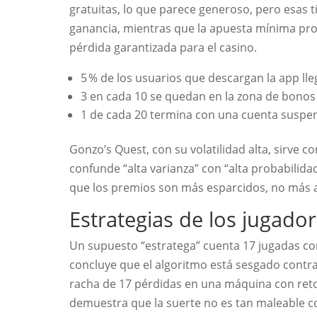
gratuitas, lo que parece generoso, pero esas t
ganancia, mientras que la apuesta mínima prome
pérdida garantizada para el casino.
5 % de los usuarios que descargan la app lle
3 en cada 10 se quedan en la zona de bonos 
1 de cada 20 termina con una cuenta suspend
Gonzo’s Quest, con su volatilidad alta, sirve 
confunde “alta varianza” con “alta probabilida
que los premios son más esparcidos, no más
Estrategias de los jugador
Un supuesto “estratega” cuenta 17 jugadas co
concluye que el algoritmo está sesgado contra
racha de 17 pérdidas en una máquina con reto
demuestra que la suerte no es tan maleable c