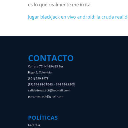
es lo que realmente me irrita.
Jugar blackjack en vivo android: la cruda reali
CONTACTO
Carrera 77J Nº 65A-23 Sur
Bogotá, Colombia
(601) 749 8478
(57) 316 830 5263 – 316 366 8903
calidadmaxtech@hotmail.com
pqrs.maxtech@gmail.com
POLÍTICAS
Garantía