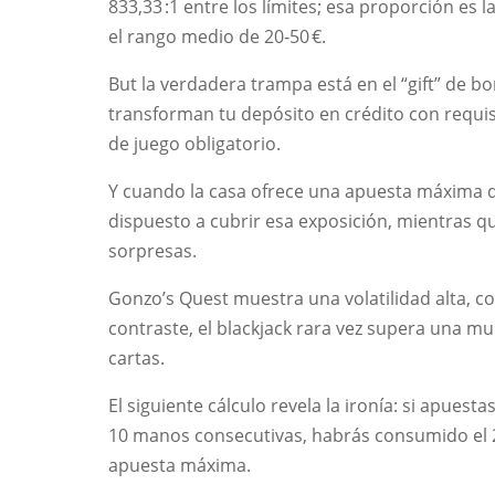
833,33 :1 entre los límites; esa proporción es
el rango medio de 20‑50 €.
But la verdadera trampa está en el “gift” de b
transforman tu depósito en crédito con requisi
de juego obligatorio.
Y cuando la casa ofrece una apuesta máxima de 
dispuesto a cubrir esa exposición, mientras q
sorpresas.
Gonzo’s Quest muestra una volatilidad alta, c
contraste, el blackjack rara vez supera una mu
cartas.
El siguiente cálculo revela la ironía: si apues
10 manos consecutivas, habrás consumido el 20
apuesta máxima.