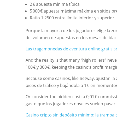
2 € apuesta mínima típica
5 000 € apuesta máxima máxima en sitios 
Ratio 1:2500 entre límite inferior y superior
Porque la mayoría de los jugadores elige la zon
del volumen de apuestas en los mesas de blac
Las tragamonedas de aventura online gratis s
And the reality is that many “high rollers” ne
100 € y 300 €, keeping the casino’s profit margi
Because some casinos, like Betway, ajustan la
picos de tráfico y bajándola a 1 € en momentos
Or consider the hidden cost: a 0,01 € commis
gasto que los jugadores noveles suelen pasar 
Casino cripto sin depósito mínimo: la trampa d