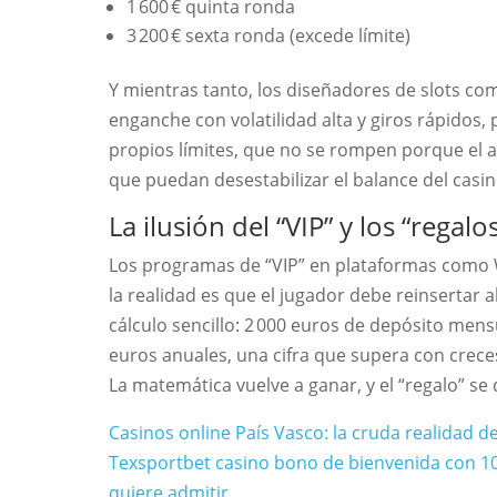
1 600 € quinta ronda
3 200 € sexta ronda (excede límite)
Y mientras tanto, los diseñadores de slots co
enganche con volatilidad alta y giros rápidos, 
propios límites, que no se rompen porque el 
que puedan desestabilizar el balance del casin
La ilusión del “VIP” y los “regalo
Los programas de “VIP” en plataformas como Wi
la realidad es que el jugador debe reinsertar 
cálculo sencillo: 2 000 euros de depósito men
euros anuales, una cifra que supera con crece
La matemática vuelve a ganar, y el “regalo” se
Casinos online País Vasco: la cruda realidad de
Texsportbet casino bono de bienvenida con 10
quiere admitir