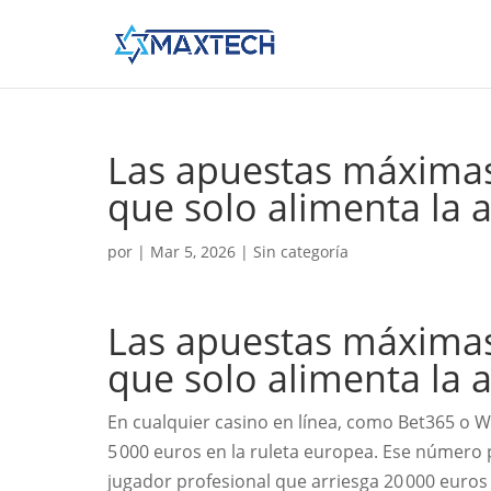
Las apuestas máximas 
que solo alimenta la 
por
|
Mar 5, 2026
| Sin categoría
Las apuestas máximas 
que solo alimenta la 
En cualquier casino en línea, como Bet365 o Will
5 000 euros en la ruleta europea. Ese número
jugador profesional que arriesga 20 000 euros