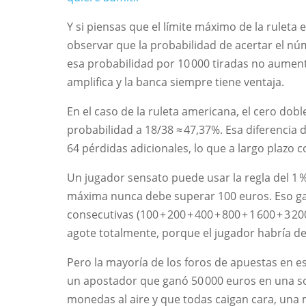
Y si piensas que el límite máximo de la ruleta
observar que la probabilidad de acertar el núm
esa probabilidad por 10 000 tiradas no aumenta
amplifica y la banca siempre tiene ventaja.
En el caso de la ruleta americana, el cero dob
probabilidad a 18/38 ≈ 47,37%. Esa diferencia
64 pérdidas adicionales, lo que a largo plazo
Un jugador sensato puede usar la regla del 1 % 
máxima nunca debe superar 100 euros. Eso gar
consecutivas (100 + 200 + 400 + 800 + 1 600 + 3 200
agote totalmente, porque el jugador habría de
Pero la mayoría de los foros de apuestas en es
un apostador que ganó 50 000 euros en una so
monedas al aire y que todas caigan cara, una 