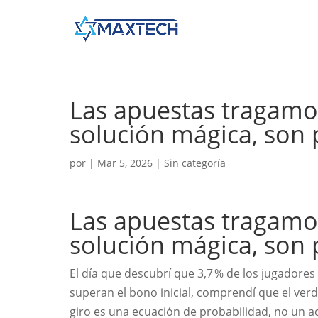
Las apuestas tragamo
solución mágica, son 
por
|
Mar 5, 2026
| Sin categoría
Las apuestas tragamo
solución mágica, son 
El día que descubrí que 3,7 % de los jugadore
superan el bono inicial, comprendí que el verd
giro es una ecuación de probabilidad, no un ac