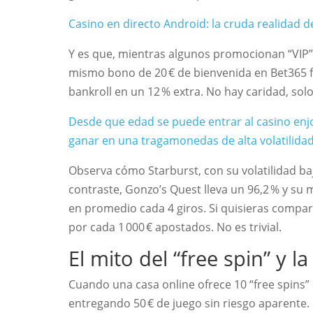
Casino en directo Android: la cruda realidad det
Y es que, mientras algunos promocionan “VIP” c
mismo bono de 20 € de bienvenida en Bet365 f
bankroll en un 12 % extra. No hay caridad, so
Desde que edad se puede entrar al casino enj
ganar en una tragamonedas de alta volatilida
Observa cómo Starburst, con su volatilidad ba
contraste, Gonzo’s Quest lleva un 96,2 % y su
en promedio cada 4 giros. Si quisieras compara
por cada 1 000 € apostados. No es trivial.
El mito del “free spin” y l
Cuando una casa online ofrece 10 “free spins”
entregando 50 € de juego sin riesgo aparente. P