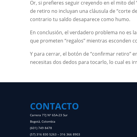
Or, si prefieres seguir creyendo en el mito del
de retiro no incluyan una cláusula de “corte d
contrario tu saldo desaparece como humo.
En conclusión, el verdadero problema no es la 
que prometen “regalos” mientras esconden co
Y para cerrar, el botón de “confirmar retiro” e
necesitas dos dedos para tocarlo, lo cual es i
CONTACTO
Carrera 77J Nº 65A-23 Sur
Bogotá, Colombia
(601) 749 8478
(57) 316 830 5263 – 316 366 8903