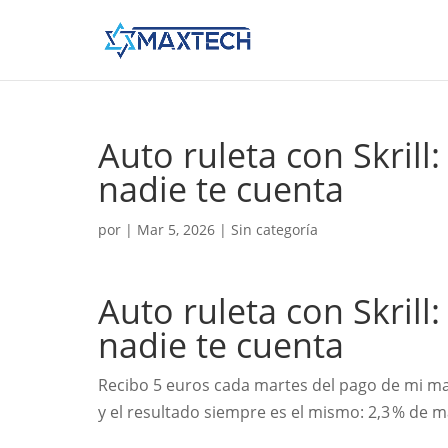
Auto ruleta con Skrill
nadie te cuenta
por
|
Mar 5, 2026
| Sin categoría
Auto ruleta con Skrill
nadie te cuenta
Recibo 5 euros cada martes del pago de mi madr
y el resultado siempre es el mismo: 2,3 % de m