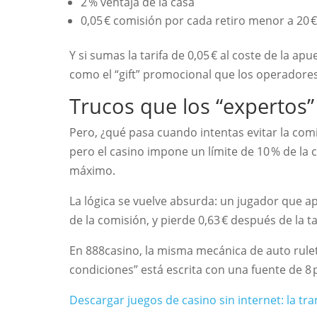
2 % ventaja de la casa
0,05 € comisión por cada retiro menor a 20 €
Y si sumas la tarifa de 0,05 € al coste de la ap
como el “gift” promocional que los operadore
Trucos que los “expertos
Pero, ¿qué pasa cuando intentas evitar la comis
pero el casino impone un límite de 10 % de la 
máximo.
La lógica se vuelve absurda: un jugador que apu
de la comisión, y pierde 0,63 € después de la ta
En 888casino, la misma mecánica de auto rulet
condiciones” está escrita con una fuente de 8
Descargar juegos de casino sin internet: la tr