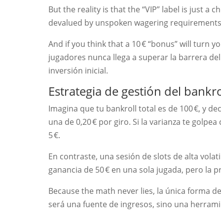
But the reality is that the “VIP” label is just 
devalued by unspoken wagering requirements 
And if you think that a 10 € “bonus” will turn 
jugadores nunca llega a superar la barrera de
inversión inicial.
Estrategia de gestión del bankro
Imagina que tu bankroll total es de 100 €, y de
una de 0,20 € por giro. Si la varianza te golpe
5 €.
En contraste, una sesión de slots de alta vol
ganancia de 50 € en una sola jugada, pero la p
Because the math never lies, la única forma de
será una fuente de ingresos, sino una herrami