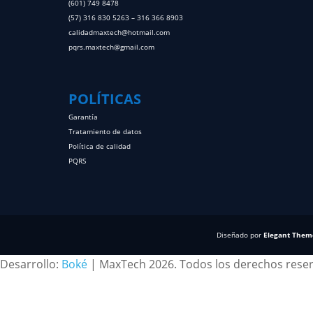
(601) 749 8478
(57) 316 830 5263 – 316 366 8903
calidadmaxtech@hotmail.com
pqrs.maxtech@gmail.com
POLÍTICAS
Garantía
Tratamiento de datos
Política de calidad
PQRS
Diseñado por
Elegant Them
Desarrollo:
Boké
| MaxTech 2026. Todos los derechos rese