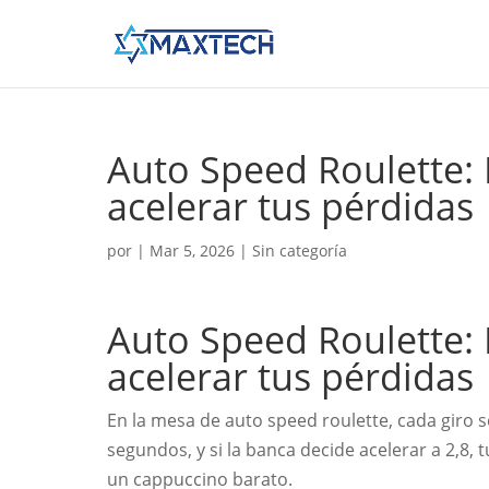
Auto Speed Roulette: 
acelerar tus pérdidas
por
|
Mar 5, 2026
| Sin categoría
Auto Speed Roulette: 
acelerar tus pérdidas
En la mesa de auto speed roulette, cada giro 
segundos, y si la banca decide acelerar a 2,8
un cappuccino barato.