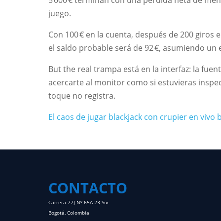
5 000 € terminan con una pérdida neta de men
juego.
Con 100 € en la cuenta, después de 200 giros
el saldo probable será de 92 €, asumiendo un e
But the real trampa está en la interfaz: la fue
acercarte al monitor como si estuvieras inspec
toque no registra.
El caos de jugar blackjack con crupier en vivo b
CONTACTO
Carrera 77J Nº 65A-23 Sur
Bogotá, Colombia