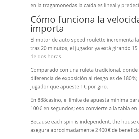
en la tragamonedas la caída es lineal y predeci
Cómo funciona la velocid
importa
El motor de auto speed roulette incrementa la
tras 20 minutos, el jugador ya está girando 15
de dos horas.
Comparado con una ruleta tradicional, donde 
diferencia de exposición al riesgo es de 180 %;
jugador que apueste 1 € por giro.
En 888casino, el límite de apuesta mínima par
100 € en segundos; eso convierte a la tabla en
Because each spin is independent, the house ed
asegura aproximadamente 2 400 € de beneficio