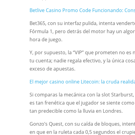
Betlive Casino Promo Code Funcionando: Consi
Bet365, con su interfaz pulida, intenta vender
Fórmula 1, pero detrás del motor hay un algor
hora de juego.
Y, por supuesto, la “VIP” que prometen no es 
tu cuenta; nadie regala efectivo, y la única co
exceso de apuestas.
El mejor casino online Litecoin: la cruda realida
Si comparas la mecánica con la slot Starburst
es tan frenética que el jugador se siente com
tan predecible como la lluvia en Londres.
Gonzo’s Quest, con su caída de bloques, intenta
en que en la ruleta cada 0,5 segundos el crupi