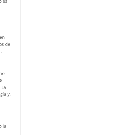
o es
 en
nos de
.
ino
78
 La
gía y,
o la