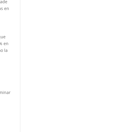
ñade
as en
que
 % en
o la
rminar
a