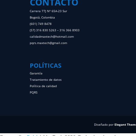
CONTACTO
Carrera 77J Nº 65A-23 Sur
Bogotá, Colombia
(601) 749 8478
(57) 316 830 5263 – 316 366 8903
calidadmaxtech@hotmail.com
pqrs.maxtech@gmail.com
POLÍTICAS
Garantía
Tratamiento de datos
Política de calidad
PQRS
Diseñado por
Elegant Them