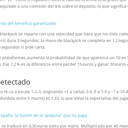
 equivale a una comisión del 8 % sobre el depósito, lo que significa
mito del beneficio garantizado
e blackjack se reparte con una velocidad que hace que los slots com
urst dura 3 segundos; la mano de blackjack se completa en 1,2 seg
 segundos si pide carta.
e plataformas, aumenta la probabilidad de que aparezca un 10 en 
. Ese 7,2 % es la diferencia entre perder 15 euros y ganar 30 euros
detectado
 Hi‑Lo a escala 1‑2‑3, asignando +1 a cartas 2‑6, 0 a 7‑9 y –1 a 10‑A
(dividida entre 6 mazos) es 1,33, lo que eleva la expectativa del jug
paña: la ilusión de la “gratuita” que no paga
% se traduce en 0,30 euros extra por mano. Multiplicado por 40 man