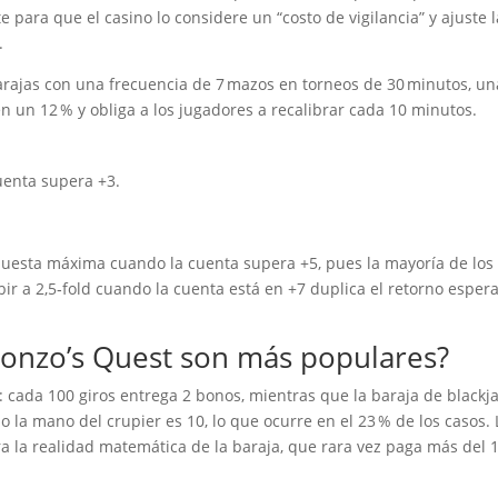
 para que el casino lo considere un “costo de vigilancia” y ajuste l
.
barajas con una frecuencia de 7 mazos en torneos de 30 minutos, un
en un 12 % y obliga a los jugadores a recalibrar cada 10 minutos.
cuenta supera +3.
puesta máxima cuando la cuenta supera +5, pues la mayoría de los
bir a 2,5‑fold cuando la cuenta está en +7 duplica el retorno esper
Gonzo’s Quest son más populares?
: cada 100 giros entrega 2 bonos, mientras que la baraja de blackj
 la mano del crupier es 10, lo que ocurre en el 23 % de los casos. 
a la realidad matemática de la baraja, que rara vez paga más del 1