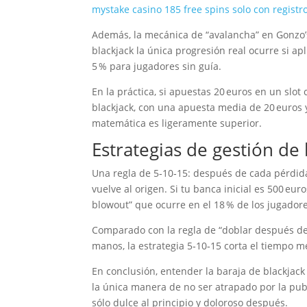
mystake casino 185 free spins solo con registr
Además, la mecánica de “avalancha” en Gonzo’
blackjack la única progresión real ocurre si apl
5 % para jugadores sin guía.
En la práctica, si apuestas 20 euros en un slo
blackjack, con una apuesta media de 20 euros y
matemática es ligeramente superior.
Estrategias de gestión de
Una regla de 5‑10‑15: después de cada pérdida
vuelve al origen. Si tu banca inicial es 500 eu
blowout” que ocurre en el 18 % de los jugador
Comparado con la regla de “doblar después de 
manos, la estrategia 5‑10‑15 corta el tiempo 
En conclusión, entender la baraja de blackjac
la única manera de no ser atrapado por la publ
sólo dulce al principio y doloroso después.