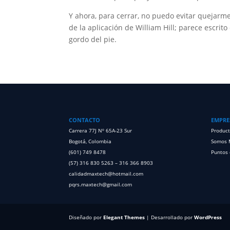
Y ahora, para cerrar, no puedo evitar quejarme
de la aplicación de William Hill; parece escrit
gordo del pie.
CONTACTO
EMPRE
Carrera 77J Nº 65A-23 Sur
Produc
Bogotá, Colombia
Somos 
(601) 749 8478
Puntos 
(57) 316 830 5263 – 316 366 8903
calidadmaxtech@hotmail.com
pqrs.maxtech@gmail.com
Diseñado por
Elegant Themes
| Desarrollado por
WordPress