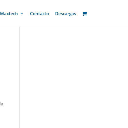
 Maxtech
Contacto
Descargas
la