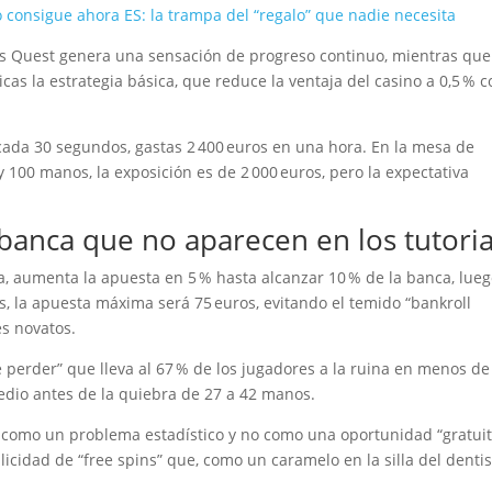
o consigue ahora ES: la trampa del “regalo” que nadie necesita
s Quest genera una sensación de progreso continuo, mientras que
icas la estrategia básica, que reduce la ventaja del casino a 0,5 % c
t cada 30 segundos, gastas 2 400 euros en una hora. En la mesa de
 100 manos, la exposición es de 2 000 euros, pero la expectativa
 banca que no aparecen en los tutoria
, aumenta la apuesta en 5 % hasta alcanzar 10 % de la banca, lue
ros, la apuesta máxima será 75 euros, evitando el temido “bankroll
es novatos.
perder” que lleva al 67 % de los jugadores a la ruina en menos de
medio antes de la quiebra de 27 a 42 manos.
k como un problema estadístico y no como una oportunidad “gratuit
icidad de “free spins” que, como un caramelo en la silla del dentis