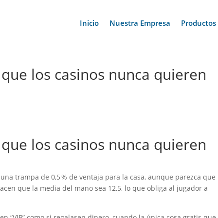
Inicio
Nuestra Empresa
Productos
 que los casinos nunca quieren
 que los casinos nunca quieren
 una trampa de 0,5 % de ventaja para la casa, aunque parezca que 
 hacen que la media del mano sea 12,5, lo que obliga al jugador a
n “VIP” como si regalasen dinero, cuando la única cosa gratis que