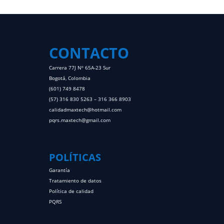
CONTACTO
Carrera 77J Nº 65A-23 Sur
Bogotá, Colombia
(601) 749 8478
(57) 316 830 5263 – 316 366 8903
calidadmaxtech@hotmail.com
pqrs.maxtech@gmail.com
POLÍTICAS
Garantía
Tratamiento de datos
Política de calidad
PQRS