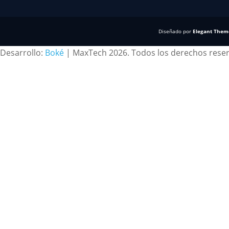
Diseñado por
Elegant Them
Desarrollo:
Boké
| MaxTech 2026. Todos los derechos rese