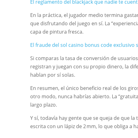
El reglamento del blackjack que nadie te cuent
En la práctica, el jugador medio termina gast
que disfrutando del juego en sí. La “experien
capa de pintura fresca.
El fraude del sol casino bonus code exclusivo
Si comparas la tasa de conversión de usuario
registran y juegan con su propio dinero, la dif
hablan por sí solas.
En resumen, el único beneficio real de los giro
otro modo, nunca habrías abierto. La “gratuita
largo plazo.
Y sí, todavía hay gente que se queja de que l
escrita con un lápiz de 2 mm, lo que obliga a