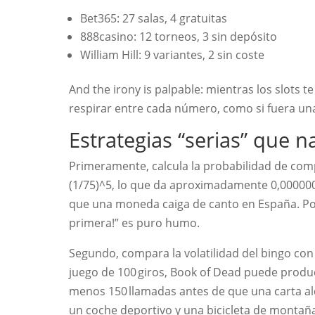
Bet365: 27 salas, 4 gratuitas
888casino: 12 torneos, 3 sin depósito
William Hill: 9 variantes, 2 sin coste
And the irony is palpable: mientras los slots t
respirar entre cada número, como si fuera una
Estrategias “serias” que n
Primeramente, calcula la probabilidad de compl
(1/75)^5, lo que da aproximadamente 0,000000
que una moneda caiga de canto en España. Por 
primera!” es puro humo.
Segundo, compara la volatilidad del bingo con 
juego de 100 giros, Book of Dead puede produc
menos 150 llamadas antes de que una carta alca
un coche deportivo y una bicicleta de montañ