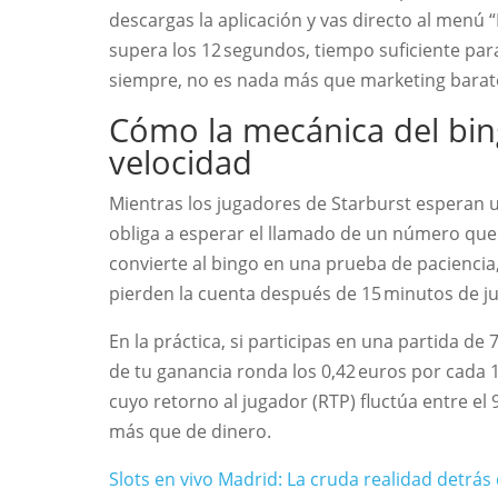
descargas la aplicación y vas directo al menú 
supera los 12 segundos, tiempo suficiente para
siempre, no es nada más que marketing barat
Cómo la mecánica del bing
velocidad
Mientras los jugadores de Starburst esperan u
obliga a esperar el llamado de un número que 
convierte al bingo en una prueba de pacienci
pierden la cuenta después de 15 minutos de j
En la práctica, si participas en una partida de
de tu ganancia ronda los 0,42 euros por cada
cuyo retorno al jugador (RTP) fluctúa entre el 
más que de dinero.
Slots en vivo Madrid: La cruda realidad detrá