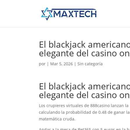
El blackjack american
elegante del casino on
por
|
Mar 5, 2026
| Sin categoría
El blackjack american
elegante del casino on
Los crupieres virtuales de 888casino lanzan la
calculando la probabilidad de 0.48 de ganar la
matemática cruda.
Andar a la mesa de Bet365 con 5 euros en la ba