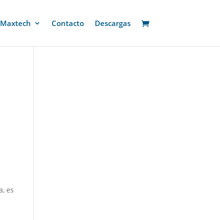
 Maxtech
Contacto
Descargas
a, es