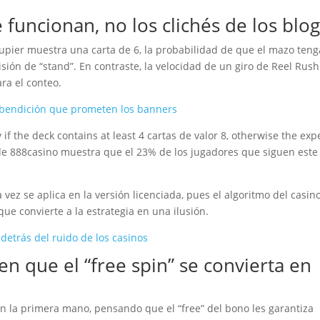
 funcionan, no los clichés de los blo
 crupier muestra una carta de 6, la probabilidad de que el mazo ten
ecisión de “stand”. En contraste, la velocidad de un giro de Reel Rush
ra el conteo.
 bendición que prometen los banners
 if the deck contains at least 4 cartas de valor 8, otherwise the ex
de 888casino muestra que el 23% de los jugadores que siguen este
 vez se aplica en la versión licenciada, pues el algoritmo del casino
que convierte a la estrategia en una ilusión.
detrás del ruido de los casinos
 que el “free spin” se convierta en
 la primera mano, pensando que el “free” del bono les garantiza