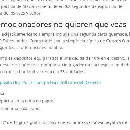
a partida de Starburst se mide en 0.2 segundos de explosión de
 de los ases y ochos.
romocionadores no quieren que veas
 blackjack americano siempre incluye una segunda carta quemada, 
l 0.5% estándar. Comparado con la simple mecánica de Gonzo’s Que
gundos, la diferencia es notable.
simples depósitos equiparados a una deuda de 10% en el casino, la
apuesta de 2 unidades por mano. Un jugador que arriesga 2 unidad
o cómo su bankroll se reduce a 38 unidades.
pósito Hoy ES: La Trampa Más Brillante del Desierto
sa.
lícita en la tabla de pagos.
es en una sola mano.
ft” de 10 giros gratis, lo convierte en una expectativa negativa de 