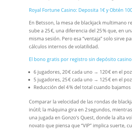
Royal Fortune Casino: Deposita 1€ y Obtén 100
En Betsson, la mesa de blackjack multimano r
sube a 25 €, una diferencia del 25 % que, en un
misma sesión. Pero esa “ventaja” solo sirve p
cálculos internos de volatilidad.
El bono gratis por registro sin depósito cas
6 jugadores, 20 € cada uno → 120 € en el poz
5 jugadores, 25 € cada uno → 125 € en el poz
Reducción del 4 % del total cuando bajamos
Comparar la velocidad de las rondas de blackj
inútil; la máquina gira en 2 segundos, mientra
una jugada en Gonzo’s Quest, donde la alta vol
novato que piensa que “VIP” implica suerte, cu