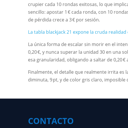
crupier cada 10 rondas exitosas, lo que implic
sencillo: apostar 1 € cada ronda, con 10 rondas
de pérdida crece a 3 € por sesión.
La tabla blackjack 21 expone la cruda realidad
La única forma de escalar sin morir en el inten
0,20 €, y nunca superar la unidad 30 en una so
esa granularidad, obligando a saltar de 0,20 € 
Finalmente, el detalle que realmente irrita es l
diminuta, 9 pt, y de color gris claro, imposible d
CONTACTO