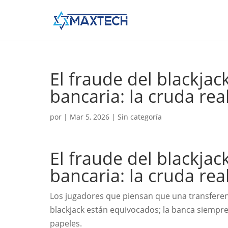
El fraude del blackjac
bancaria: la cruda rea
por
|
Mar 5, 2026
| Sin categoría
El fraude del blackjac
bancaria: la cruda rea
Los jugadores que piensan que una transferenc
blackjack están equivocados; la banca siempre 
papeles.