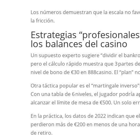
Los números demuestran que la escala no favo
la fricción.
Estrategias “profesionale
los balances del casino
Un supuesto experto sugiere “dividir el bankrol
pero el cálculo rápido muestra que 3 partes d
nivel de bono de €30 en 888casino. El “plan” n
Otra táctica popular es el “martingale inverso”
Con una tabla de 6 niveles, el jugador podría 
alcanzar el límite de mesa de €500. Un solo err
En la práctica, los datos de 2022 indican que e
perdieron más de €200 en menos de una hora, 
de retiro.