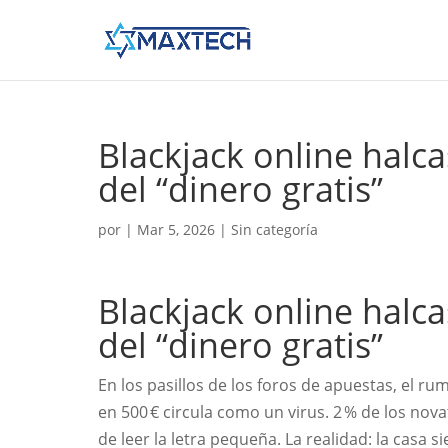
Blackjack online halca
del “dinero gratis”
por
|
Mar 5, 2026
| Sin categoría
Blackjack online halca
del “dinero gratis”
En los pasillos de los foros de apuestas, el ru
en 500 € circula como un virus. 2 % de los no
de leer la letra pequeña. La realidad: la casa s