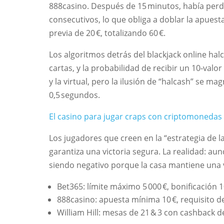
888casino. Después de 15 minutos, había perdi
consecutivos, lo que obliga a doblar la apuesta a
previa de 20 €, totalizando 60 €.
Los algoritmos detrás del blackjack online hal
cartas, y la probabilidad de recibir un 10‑valor 
y la virtual, pero la ilusión de “halcash” se m
0,5 segundos.
El casino para jugar craps con criptomonedas
Los jugadores que creen en la “estrategia de l
garantiza una victoria segura. La realidad: aun
siendo negativo porque la casa mantiene una 
Bet365: límite máximo 5 000 €, bonificación 1
888casino: apuesta mínima 10 €, requisito de
William Hill: mesas de 21 & 3 con cashback de