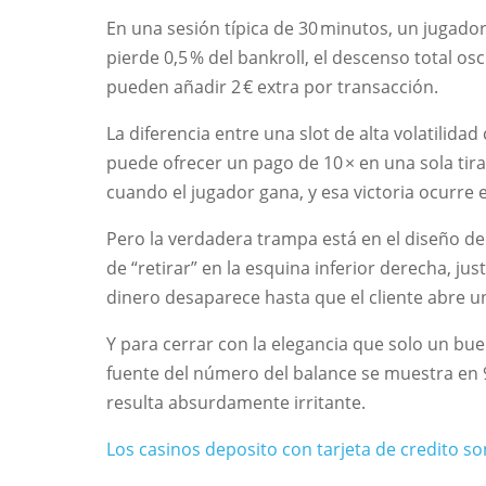
En una sesión típica de 30 minutos, un jugado
pierde 0,5 % del bankroll, el descenso total osc
pueden añadir 2 € extra por transacción.
La diferencia entre una slot de alta volatilida
puede ofrecer un pago de 10 × en una sola tira
cuando el jugador gana, y esa victoria ocurre 
Pero la verdadera trampa está en el diseño de 
de “retirar” en la esquina inferior derecha, just
dinero desaparece hasta que el cliente abre un
Y para cerrar con la elegancia que solo un bu
fuente del número del balance se muestra en 9 
resulta absurdamente irritante.
Los casinos deposito con tarjeta de credito s