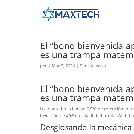
El “bono bienvenida ap
es una trampa matemá
por
|
Mar 5, 2026
| Sin categoría
El “bono bienvenida ap
es una trampa matemá
Los operadores lanzan 0,5 % de retención en ca
inversión de 40 € en volatilidad oculta. And that
Desglosando la mecánica 