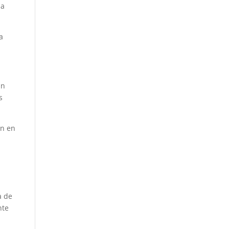
la
a
un
s
ón en
a de
nte