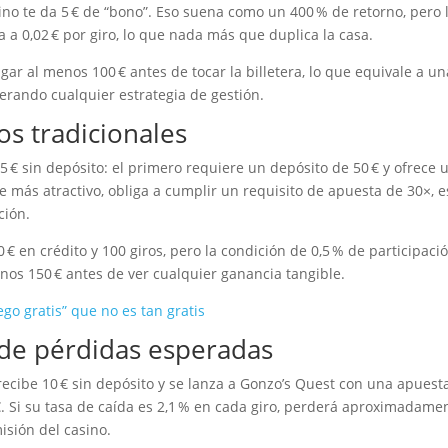
ino te da 5 € de “bono”. Eso suena como un 400 % de retorno, pero 
 a 0,02 € por giro, lo que nada más que duplica la casa.
jugar al menos 100 € antes de tocar la billetera, lo que equivale a un
erando cualquier estrategia de gestión.
s tradicionales
 € sin depósito: el primero requiere un depósito de 50 € y ofrece 
 más atractivo, obliga a cumplir un requisito de apuesta de 30×, e
ción.
€ en crédito y 100 giros, pero la condición de 0,5 % de participaci
enos 150 € antes de ver cualquier ganancia tangible.
uego gratis” que no es tan gratis
 de pérdidas esperadas
ecibe 10 € sin depósito y se lanza a Gonzo’s Quest con una apuest
 €. Si su tasa de caída es 2,1 % en cada giro, perderá aproximadame
misión del casino.