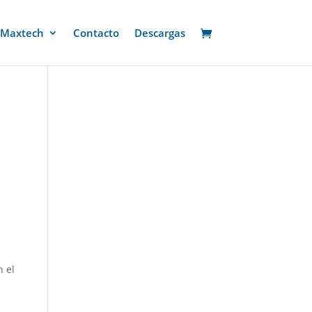
 Maxtech
Contacto
Descargas
n el