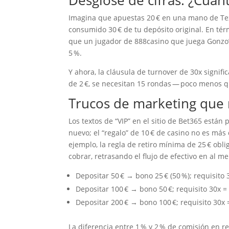
Desglose de cifras: ¿Cuá
Imagina que apuestas 20 € en una mano de Texa
consumido 30 € de tu depósito original. En té
que un jugador de 888casino que juega Gonzo’
5 %.
Y ahora, la cláusula de turnover de 30x signif
de 2 €, se necesitan 15 rondas — poco menos qu
Trucos de marketing que
Los textos de “VIP” en el sitio de Bet365 está
nuevo; el “regalo” de 10 € de casino no es má
ejemplo, la regla de retiro mínima de 25 € obli
cobrar, retrasando el flujo de efectivo en al me
Depositar 50 € → bono 25 € (50 %); requisito 
Depositar 100 € → bono 50 €; requisito 30x = 
Depositar 200 € → bono 100 €; requisito 30x =
La diferencia entre 1 % y 2 % de comisión en re