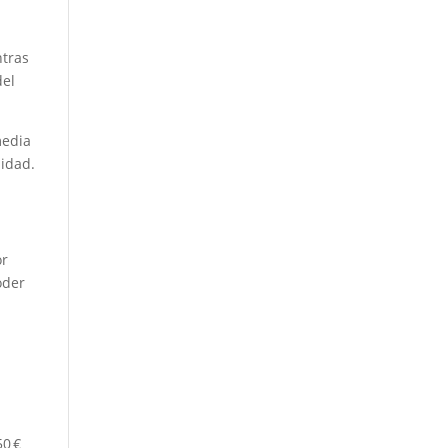
ntras
del
media
lidad.
or
oder
50 €