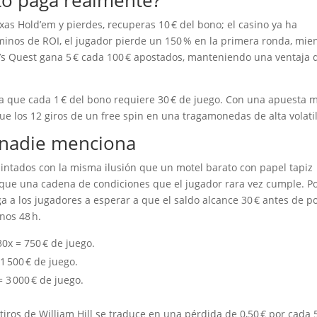
nto paga realmente?
s Hold’em y pierdes, recuperas 10 € del bono; el casino ya ha
rminos de ROI, el jugador pierde un 150 % en la primera ronda, mie
s Quest gana 5 € cada 100 € apostados, manteniendo una ventaja 
ica que cada 1 € del bono requiere 30 € de juego. Con una apuesta 
e los 12 giros de un free spin en una tragamonedas de alta volati
 nadie menciona
n pintados con la misma ilusión que un motel barato con papel tapiz
s que una cadena de condiciones que el jugador rara vez cumple. P
ga a los jugadores a esperar a que el saldo alcance 30 € antes de p
nos 48 h.
30x = 750 € de juego.
1 500 € de juego.
 3 000 € de juego.
tiros de William Hill se traduce en una pérdida de 0,50 € por cada 