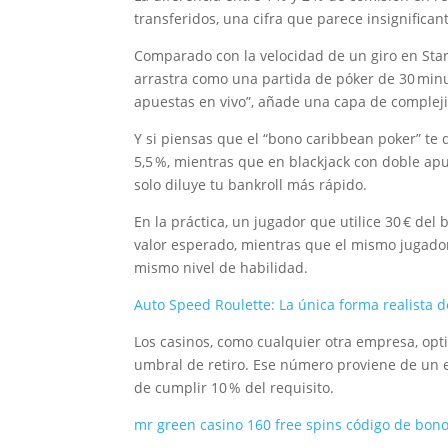
transferidos, una cifra que parece insignific
Comparado con la velocidad de un giro en Starb
arrastra como una partida de póker de 30 minu
apuestas en vivo”, añade una capa de complej
Y si piensas que el “bono caribbean poker” te 
5,5 %, mientras que en blackjack con doble ap
solo diluye tu bankroll más rápido.
En la práctica, un jugador que utilice 30 € d
valor esperado, mientras que el mismo jugador
mismo nivel de habilidad.
Auto Speed Roulette: La única forma realista d
Los casinos, como cualquier otra empresa, opt
umbral de retiro. Ese número proviene de un
de cumplir 10 % del requisito.
mr green casino 160 free spins código de bono