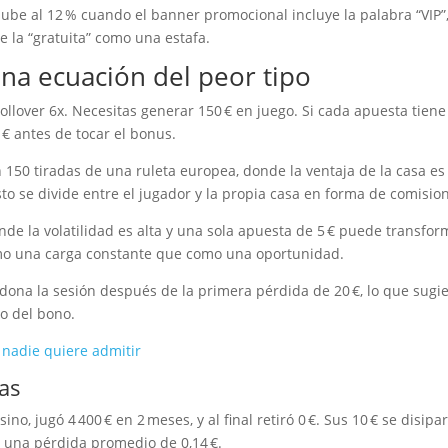
o sube al 12 % cuando el banner promocional incluye la palabra “VIP”,
e la “gratuita” como una estafa.
na ecuación del peor tipo
rollover 6x. Necesitas generar 150 € en juego. Si cada apuesta tien
 € antes de tocar el bonus.
n 150 tiradas de una ruleta europea, donde la ventaja de la casa es
esto se divide entre el jugador y la propia casa en forma de comisio
e la volatilidad es alta y una sola apuesta de 5 € puede transfor
omo una carga constante que como una oportunidad.
dona la sesión después de la primera pérdida de 20 €, lo que sugi
io del bono.
 nadie quiere admitir
ias
no, jugó 4 400 € en 2 meses, y al final retiró 0 €. Sus 10 € se disipa
 una pérdida promedio de 0,14 €.