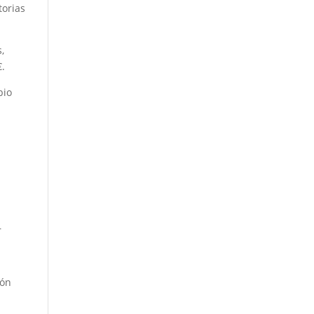
torias
,
€.
bio
r
ión