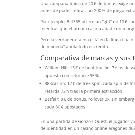
Una campaña típica de 20 € de bonus exige una
antes de poder retirar, un 200 % de juego extr
Por ejemplo, Bet365 ofrece un “gift” de 10 € con
mientras que el propio casino añade un margen 
Pero la verdadera faena está en la línea fina d
de moneda” anula todo el crédito.
Comparativa de marcas y sus t
William Hill: 15 € de bonificación, 7 días de 
apuesta con retorno > 95 %.
888casino: 12 € de free spin, cada spin de Sta
retarda 72 h tras la primera extracción.
Betfair: 8 € de bonus, rollover 3x, sin embar
cada 80 € apostados.
En una partida de Gonzo’s Quest, el jugador viv
de identidad en un casino online aragonés dura