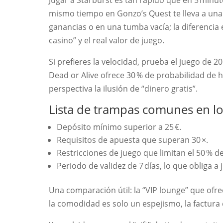
Jugar a Starburst es tan rápido que en 5 minut
mismo tiempo en Gonzo’s Quest te lleva a una
ganancias o en una tumba vacía; la diferencia
casino” y el real valor de juego.
Si prefieres la velocidad, prueba el juego de 20
Dead or Alive ofrece 30 % de probabilidad de 
perspectiva la ilusión de “dinero gratis”.
Lista de trampas comunes en l
Depósito mínimo superior a 25 €.
Requisitos de apuesta que superan 30 ×.
Restricciones de juego que limitan el 50 % d
Periodo de validez de 7 días, lo que obliga a 
Una comparación útil: la “VIP lounge” que of
la comodidad es solo un espejismo, la factura e