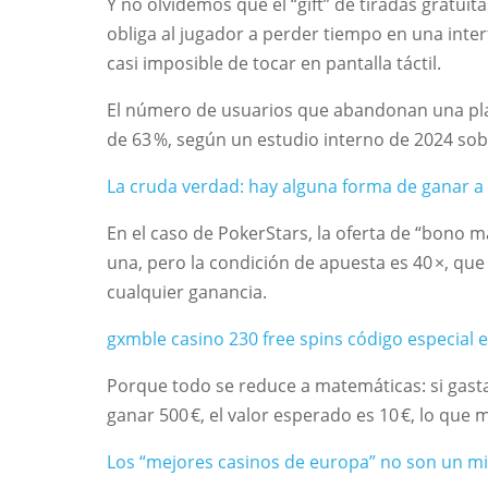
Y no olvidemos que el “gift” de tiradas gratuit
obliga al jugador a perder tiempo en una interf
casi imposible de tocar en pantalla táctil.
El número de usuarios que abandonan una plat
de 63 %, según un estudio interno de 2024 sob
La cruda verdad: hay alguna forma de ganar a l
En el caso de PokerStars, la oferta de “bono 
una, pero la condición de apuesta es 40 ×, que
cualquier ganancia.
gxmble casino 230 free spins código especial 
Porque todo se reduce a matemáticas: si gasta
ganar 500 €, el valor esperado es 10 €, lo que 
Los “mejores casinos de europa” no son un mi