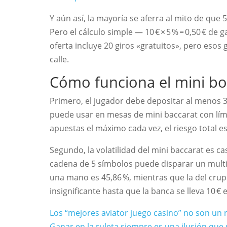
Y aún así, la mayoría se aferra al mito de que 
Pero el cálculo simple — 10 € × 5 % = 0,50 € de
oferta incluye 20 giros «gratuitos», pero esos 
calle.
Cómo funciona el mini bon
Primero, el jugador debe depositar al menos 30
puede usar en mesas de mini baccarat con lími
apuestas el máximo cada vez, el riesgo total es 0
Segundo, la volatilidad del mini baccarat es ca
cadena de 5 símbolos puede disparar un multip
una mano es 45,86 %, mientras que la del crupi
insignificante hasta que la banca se lleva 10 € 
Los “mejores aviator juego casino” no son un r
Ganar en la ruleta siempre es una ilusión que