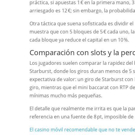
práctica, si apuestas 1 € en la primera mano, 3 €
arriesgado es 12 €; sin embargo, la probabilid
Otra táctica que suena sofisticada es dividir e
muestra que con 5 bloques de 5 € cada uno, la e
cada bloque ya reduce el capital en un 10 %.
Comparación con slots y la perc
Los jugadores suelen comparar la rapidez del 
Starburst, donde los giros duran menos de 5 s
expectativa de valor: un giro de Starburst co
giro, mientras que el mini baccarat con RTP d
mínimas mucho más pequeñas.
El detalle que realmente me irrita es que la p
referencia en una fuente de 8 pt, imposible de l
El casino móvil recomendable que no te vende