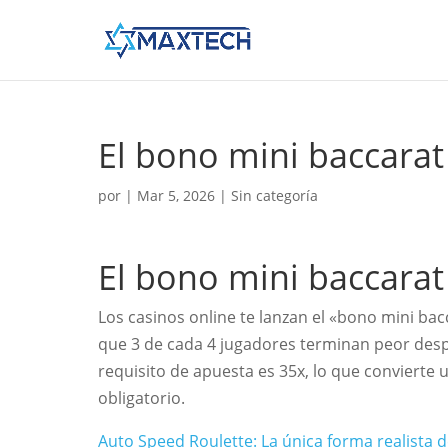
El bono mini baccarat
por
|
Mar 5, 2026
| Sin categoría
El bono mini baccarat
Los casinos online te lanzan el «bono mini bac
que 3 de cada 4 jugadores terminan peor despu
requisito de apuesta es 35x, lo que convierte 
obligatorio.
Auto Speed Roulette: La única forma realista d