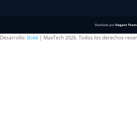
Diseñado por
Elegant Them
Desarrollo:
Boké
| MaxTech 2026. Todos los derechos rese