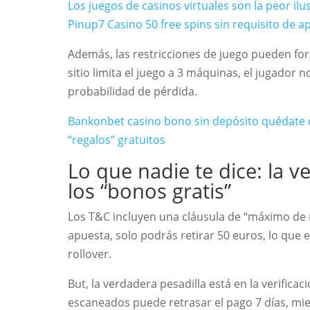
Los juegos de casinos virtuales son la peor ilus
Pinup7 Casino 50 free spins sin requisito de a
Además, las restricciones de juego pueden forza
sitio limita el juego a 3 máquinas, el jugador 
probabilidad de pérdida.
Bankonbet casino bono sin depósito quédate co
“regalos” gratuitos
Lo que nadie te dice: la 
los “bonos gratis”
Los T&C incluyen una cláusula de “máximo de 
apuesta, solo podrás retirar 50 euros, lo que e
rollover.
But, la verdadera pesadilla está en la verific
escaneados puede retrasar el pago 7 días, mi