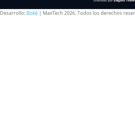
Diseñado por
Elegant Them
Desarrollo:
Boké
| MaxTech 2026. Todos los derechos rese