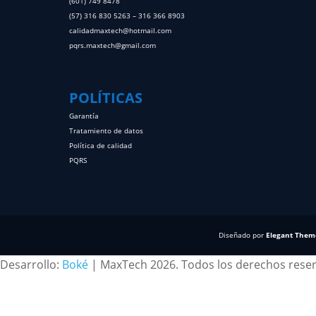
(601) 749 8478
(57) 316 830 5263 – 316 366 8903
calidadmaxtech@hotmail.com
pqrs.maxtech@gmail.com
POLÍTICAS
Garantía
Tratamiento de datos
Política de calidad
PQRS
Diseñado por
Elegant Them
Desarrollo:
Boké
| MaxTech 2026. Todos los derechos rese