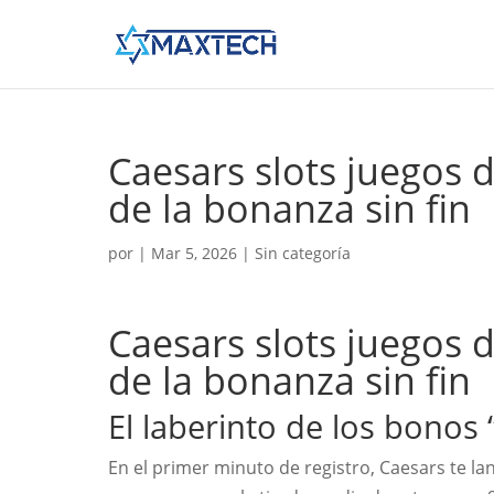
Caesars slots juegos de
de la bonanza sin fin
por
|
Mar 5, 2026
| Sin categoría
Caesars slots juegos de
de la bonanza sin fin
El laberinto de los bonos 
En el primer minuto de registro, Caesars te la