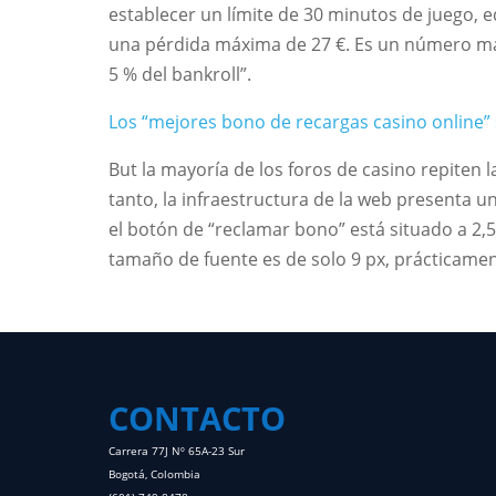
establecer un límite de 30 minutos de juego, e
una pérdida máxima de 27 €. Es un número man
5 % del bankroll”.
Los “mejores bono de recargas casino online
But la mayoría de los foros de casino repiten 
tanto, la infraestructura de la web presenta u
el botón de “reclamar bono” está situado a 2,5
tamaño de fuente es de solo 9 px, prácticamente 
CONTACTO
Carrera 77J Nº 65A-23 Sur
Bogotá, Colombia