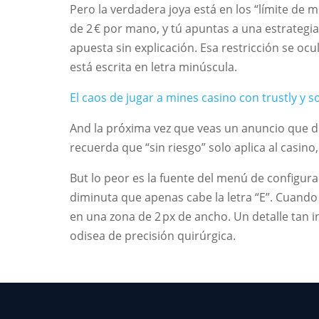
Pero la verdadera joya está en los “límite de
de 2 € por mano, y tú apuntas a una estrategi
apuesta sin explicación. Esa restricción se ocu
está escrita en letra minúscula.
El caos de jugar a mines casino con trustly y s
And la próxima vez que veas un anuncio que dic
recuerda que “sin riesgo” solo aplica al casino, 
But lo peor es la fuente del menú de configura
diminuta que apenas cabe la letra “E”. Cuando 
en una zona de 2 px de ancho. Un detalle tan i
odisea de precisión quirúrgica.