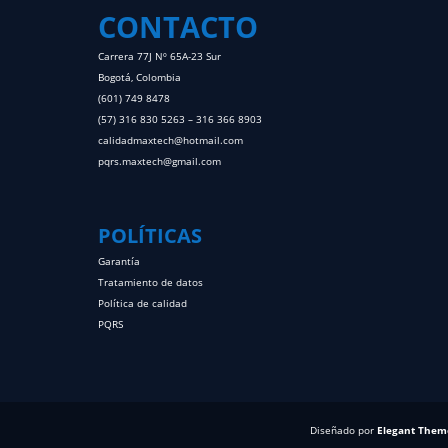
CONTACTO
Carrera 77J Nº 65A-23 Sur
Bogotá, Colombia
(601) 749 8478
(57) 316 830 5263 – 316 366 8903
calidadmaxtech@hotmail.com
pqrs.maxtech@gmail.com
POLÍTICAS
Garantía
Tratamiento de datos
Política de calidad
PQRS
Diseñado por
Elegant Them