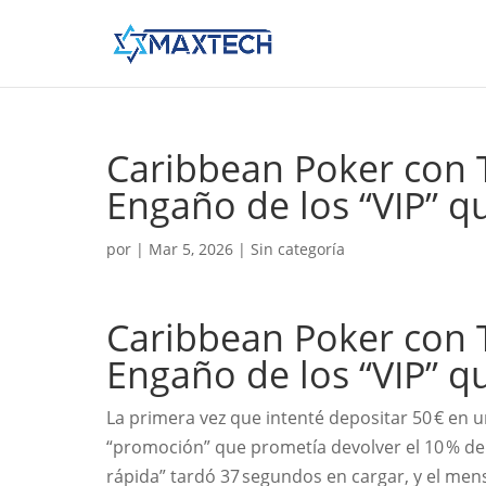
Caribbean Poker con T
Engaño de los “VIP” q
por
|
Mar 5, 2026
| Sin categoría
Caribbean Poker con T
Engaño de los “VIP” q
La primera vez que intenté depositar 50 € en 
“promoción” que prometía devolver el 10 % de l
rápida” tardó 37 segundos en cargar, y el mens