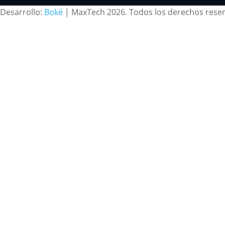
Desarrollo:
Boké
| MaxTech 2026. Todos los derechos rese