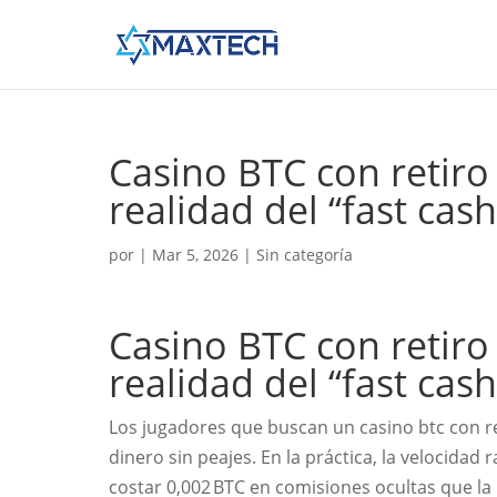
Casino BTC con retiro
realidad del “fast cash
por
|
Mar 5, 2026
| Sin categoría
Casino BTC con retiro
realidad del “fast cash
Los jugadores que buscan un casino btc con r
dinero sin peajes. En la práctica, la velocidad
costar 0,002 BTC en comisiones ocultas que la