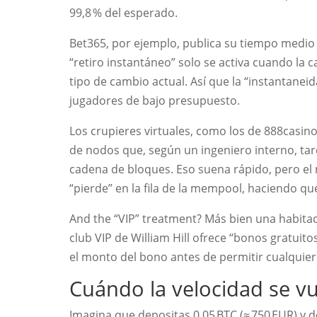
99,8 % del esperado.
Bet365, por ejemplo, publica su tiempo medio
“retiro instantáneo” solo se activa cuando la 
tipo de cambio actual. Así que la “instantane
jugadores de bajo presupuesto.
Los crupieres virtuales, como los de 888casin
de nodos que, según un ingeniero interno, tard
cadena de bloques. Eso suena rápido, pero el 
“pierde” en la fila de la mempool, haciendo que
And the “VIP” treatment? Más bien una habitaci
club VIP de William Hill ofrece “bonos gratuito
el monto del bono antes de permitir cualquier
Cuándo la velocidad se v
Imagina que depositas 0,05 BTC (≈ 750 EUR) y dec