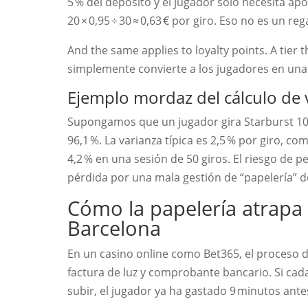
5 % del depósito y el jugador sólo necesita apo
20 × 0,95 ÷ 30 ≈ 0,63 € por giro. Eso no es un r
And the same applies to loyalty points. A tier t
simplemente convierte a los jugadores en una 
Ejemplo mordaz del cálculo de v
Supongamos que un jugador gira Starburst 100
96,1 %. La varianza típica es 2,5 % por giro, c
4,2 % en una sesión de 50 giros. El riesgo de pe
pérdida por una mala gestión de “papelería” 
Cómo la papelería atrapa 
Barcelona
En un casino online como Bet365, el proceso d
factura de luz y comprobante bancario. Si ca
subir, el jugador ya ha gastado 9 minutos ant