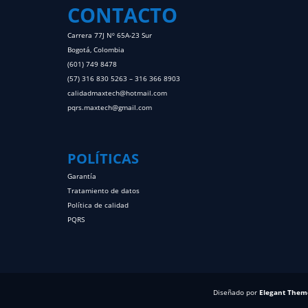
CONTACTO
Carrera 77J Nº 65A-23 Sur
Bogotá, Colombia
(601) 749 8478
(57) 316 830 5263 – 316 366 8903
calidadmaxtech@hotmail.com
pqrs.maxtech@gmail.com
POLÍTICAS
Garantía
Tratamiento de datos
Política de calidad
PQRS
Diseñado por
Elegant Them