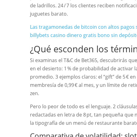
de ladrillos. 24 / 7 los clientes reciben notif
juguetes barato.
Las tragamonedas de bitcoin con altos pagos
billybets casino dinero gratis bono sin depósi
¿Qué esconden los términ
Si examinas el T&C de Bet365, descubrirás que 
en el desierto: 1 % de probabilidad de activar
promedio. 3 ejemplos claros: el “gift” de 5 € e
membresía de 0,99 € al mes, y un límite de ret
zen.
Pero lo peor de todo es el lenguaje. 2 cláusula
redactadas en letra de 8 pt, tan pequeña que n
la tipografía de un menú de restaurante barato
Comparativa de volatilidad: slo