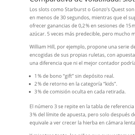
Los slots como Starburst o Gonzo’s Quest son u
en menos de 30 segundos, mientras que el sup
ofrecer ganancias de 0,2 % en sesiones de 15 m
azúcar. 5 veces más predecible, pero mucho 
William Hill, por ejemplo, propone una serie d
encogidas de sus propias ruletas, con apuesta
una diferencia que ni el mejor contador podría
1 % de bono “gift” sin depósito real.
2 % de retorno en la categoría “kids”.
3 % de comisión oculta en cada retirada.
El número 3 se repite en la tabla de referenci
3 % del límite de apuesta, pero solo después d
equivale a ver crecer la hierba en cámara lenta