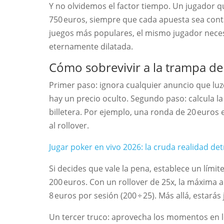
Y no olvidemos el factor tiempo. Un jugador qu
750 euros, siempre que cada apuesta sea contabl
juegos más populares, el mismo jugador necesi
eternamente dilatada.
Cómo sobrevivir a la trampa de
Primer paso: ignora cualquier anuncio que lu
hay un precio oculto. Segundo paso: calcula la
billetera. Por ejemplo, una ronda de 20 euros 
al rollover.
Jugar poker en vivo 2026: la cruda realidad detr
Si decides que vale la pena, establece un lím
200 euros. Con un rollover de 25x, la máxima a
8 euros por sesión (200 ÷ 25). Más allá, estarás
Un tercer truco: aprovecha los momentos en lo