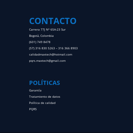
CONTACTO
Carrera 77J Nº 65A-23 Sur
Bogotá, Colombia
(601) 749 8478
(57) 316 830 5263 – 316 366 8903
calidadmaxtech@hotmail.com
pqrs.maxtech@gmail.com
POLÍTICAS
Garantía
Tratamiento de datos
Política de calidad
PQRS