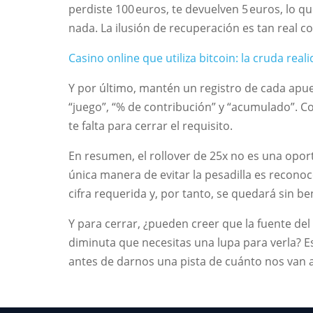
perdiste 100 euros, te devuelven 5 euros, lo q
nada. La ilusión de recuperación es tan real c
Casino online que utiliza bitcoin: la cruda rea
Y por último, mantén un registro de cada apu
“juego”, “% de contribución” y “acumulado”. Co
te falta para cerrar el requisito.
En resumen, el rollover de 25x no es una opor
única manera de evitar la pesadilla es recono
cifra requerida y, por tanto, se quedará sin ben
Y para cerrar, ¿pueden creer que la fuente de
diminuta que necesitas una lupa para verla? 
antes de darnos una pista de cuánto nos van a