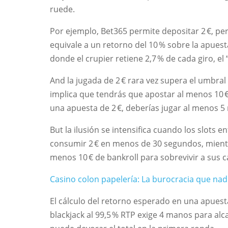
ruede.
Por ejemplo, Bet365 permite depositar 2 €, per
equivale a un retorno del 10 % sobre la apu
donde el crupier retiene 2,7 % de cada giro, el
And la jugada de 2 € rara vez supera el umbral
implica que tendrás que apostar al menos 10 €
una apuesta de 2 €, deberías jugar al menos 5 
But la ilusión se intensifica cuando los slots 
consumir 2 € en menos de 30 segundos, mientra
menos 10 € de bankroll para sobrevivir a sus c
Casino colon papelería: La burocracia que nad
El cálculo del retorno esperado en una apuest
blackjack al 99,5 % RTP exige 4 manos para alcan