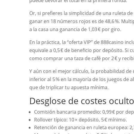
puede devorar el total en la primera ronda.
Or, si prefieres la simplicidad de una ruleta de 
ganar en 18 números rojos es de 48,6 %. Multipl
a la casa una ganancia de 1,03 € por giro.
En la práctica, la “oferta VIP” de 888casino incl
equivale a 0,5 € de beneficio por depósito. Si c
como comprar una taza de café por 2 € y recibi
Y aún con el mejor cálculo, la probabilidad de c
inferior al 5 % en la mayoría de los juegos de a
que de triplicar tu apuesta mínima.
Desglose de costes ocult
Comisión bancaria promedio: 0,99 € por dep
Rollover típico: 10 × depósito, 5 € mínimo.
Retención de ganancia en ruleta europea: 2,7