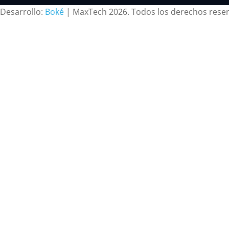
Desarrollo:
Boké
| MaxTech 2026. Todos los derechos rese