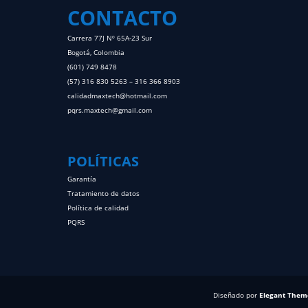
CONTACTO
Carrera 77J Nº 65A-23 Sur
Bogotá, Colombia
(601) 749 8478
(57) 316 830 5263 – 316 366 8903
calidadmaxtech@hotmail.com
pqrs.maxtech@gmail.com
POLÍTICAS
Garantía
Tratamiento de datos
Política de calidad
PQRS
Diseñado por
Elegant Them