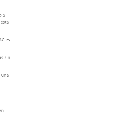
olo
uesta
&C es
is sin
n una
 en