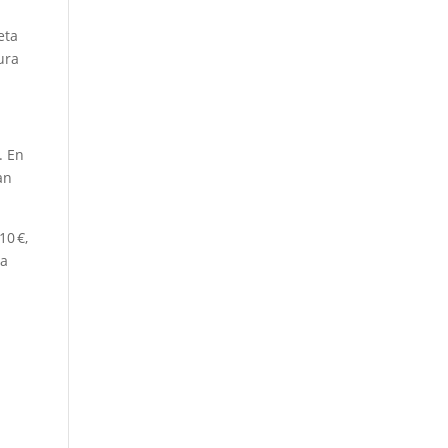
eta
ura
. En
an
10 €,
da