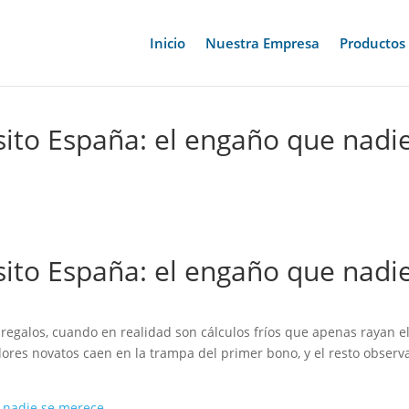
Inicio
Nuestra Empresa
Productos
sito España: el engaño que nadi
sito España: el engaño que nadi
regalos, cuando en realidad son cálculos fríos que apenas rayan e
adores novatos caen en la trampa del primer bono, y el resto observ
e nadie se merece