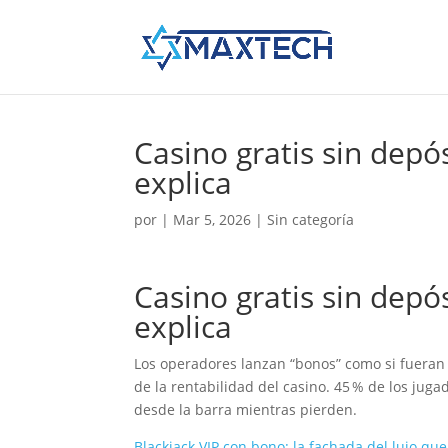
Casino gratis sin depó
explica
por
|
Mar 5, 2026
| Sin categoría
Casino gratis sin depó
explica
Los operadores lanzan “bonos” como si fueran 
de la rentabilidad del casino. 45 % de los jug
desde la barra mientras pierden.
Blackjack VIP con bono: la fachada del lujo qu