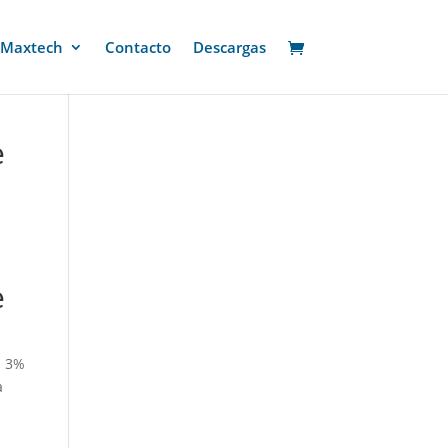
 Maxtech
Contacto
Descargas
e
e
l 3%
a