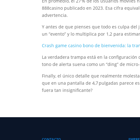
En promedio, el 27 % de los usuarios móviles n
888casino publicado en 2023. Esa cifra equiva
advertencia.
Y antes de que pienses que todo es culpa del 
un “evento” y lo multiplica por 1,2 para estima
Crash game casino bono de bienvenida: la tra
La verdadera trampa está en la configuración de
tono de alerta suena como un “ding” de micro‑o
Finally, el único detalle que realmente molest
que en una pantalla de 4,7 pulgadas parece es
fuera tan insignificante?
CONTACTO
EMPRE