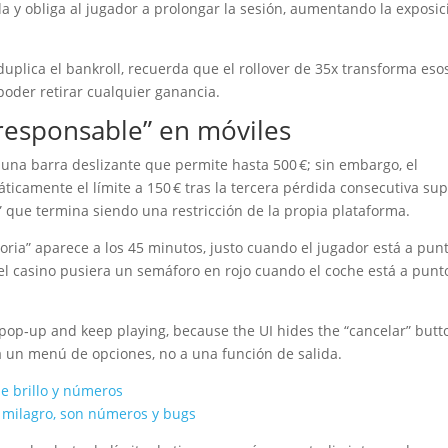
bida y obliga al jugador a prolongar la sesión, aumentando la exposic
 duplica el bankroll, recuerda que el rollover de 35x transforma eso
poder retirar cualquier ganancia.
 responsable” en móviles
 una barra deslizante que permite hasta 500 €; sin embargo, el
ticamente el límite a 150 € tras la tercera pérdida consecutiva sup
” que termina siendo una restricción de la propia plataforma.
oria” aparece a los 45 minutos, justo cuando el jugador está a pun
i el casino pusiera un semáforo en rojo cuando el coche está a punt
e pop‑up and keep playing, because the UI hides the “cancelar” butt
a un menú de opciones, no a una función de salida.
e brillo y números
 milagro, son números y bugs