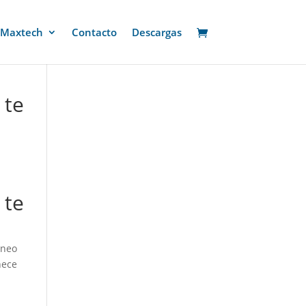
 Maxtech
Contacto
Descargas
 te
 te
áneo
nece