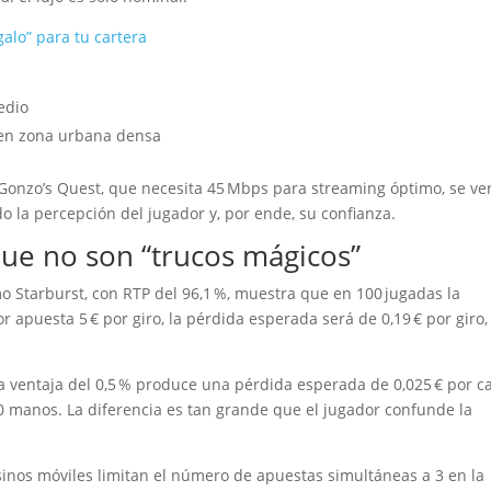
galo” para tu cartera
edio
en zona urbana densa
 Gonzo’s Quest, que necesita 45 Mbps para streaming óptimo, se ve
do la percepción del jugador y, por ende, su confianza.
que no son “trucos mágicos”
 Starburst, con RTP del 96,1 %, muestra que en 100 jugadas la
r apuesta 5 € por giro, la pérdida esperada será de 0,19 € por giro,
a ventaja del 0,5 % produce una pérdida esperada de 0,025 € por c
00 manos. La diferencia es tan grande que el jugador confunde la
inos móviles limitan el número de apuestas simultáneas a 3 en la