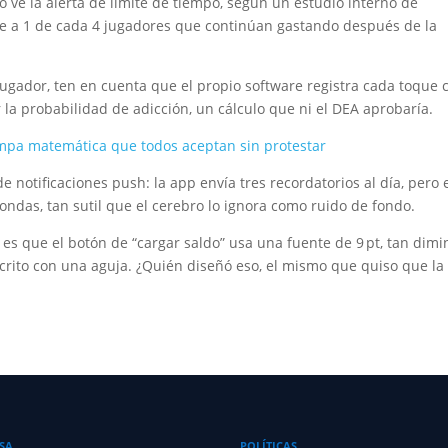
o ve la alerta de límite de tiempo, según un estudio interno de
le a 1 de cada 4 jugadores que continúan gastando después de la
jugador, ten en cuenta que el propio software registra cada toque
r la probabilidad de adicción, un cálculo que ni el DEA aprobaría.
mpa matemática que todos aceptan sin protestar
 notificaciones push: la app envía tres recordatorios al día, pero 
ndas, tan sutil que el cerebro lo ignora como ruido de fondo.
a es que el botón de “cargar saldo” usa una fuente de 9 pt, tan dimi
crito con una aguja. ¿Quién diseñó eso, el mismo que quiso que la 
SA
POLÍTICAS