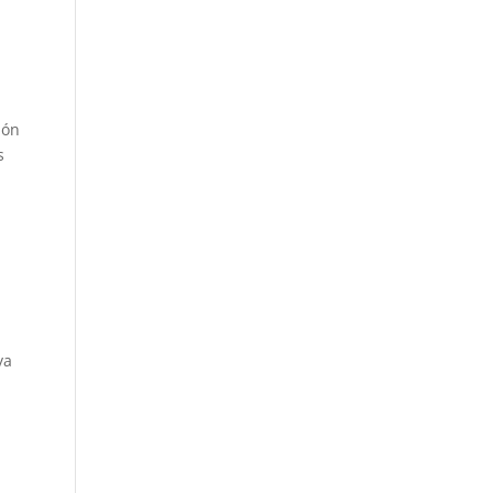
ión
s
ya