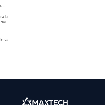
0 €
ara la
cial.
de los