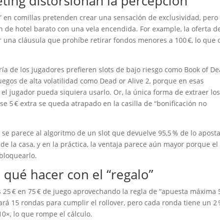
ting distorsionan la percepción
” en comillas pretenden crear una sensación de exclusividad, pero 
 de hotel barato con una vela encendida. For example, la oferta de
ir una cláusula que prohíbe retirar fondos menores a 100 €, lo que 
ía de los jugadores prefieren slots de bajo riesgo como Book of De
egos de alta volatilidad como Dead or Alive 2, porque en esas
l jugador pueda siquiera usarlo. Or, la única forma de extraer los
se 5 € extra se queda atrapado en la casilla de “bonificación no
 se parece al algoritmo de un slot que devuelve 95,5 % de lo apost
 de la casa, y en la práctica, la ventaja parece aún mayor porque el
bloquearlo.
: qué hacer con el “regalo”
 25 € en 75 € de juego aprovechando la regla de “apuesta máxima 
tará 15 rondas para cumplir el rollover, pero cada ronda tiene un 2
0×, lo que rompe el cálculo.