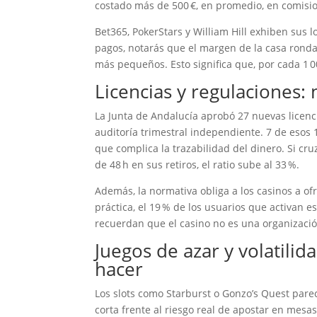
costado más de 500 €, en promedio, en comisio
Bet365, PokerStars y William Hill exhiben sus l
pagos, notarás que el margen de la casa ronda 
más pequeños. Esto significa que, por cada 1 0
Licencias y regulaciones
La Junta de Andalucía aprobó 27 nuevas licenci
auditoría trimestral independiente. 7 de esos
que complica la trazabilidad del dinero. Si cr
de 48 h en sus retiros, el ratio sube al 33 %.
Además, la normativa obliga a los casinos a o
práctica, el 19 % de los usuarios que activan 
recuerdan que el casino no es una organización
Juegos de azar y volatili
hacer
Los slots como Starburst o Gonzo’s Quest parec
corta frente al riesgo real de apostar en mesa