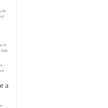
a de
nos
e
, lo
e más
la
que
e a
a
de