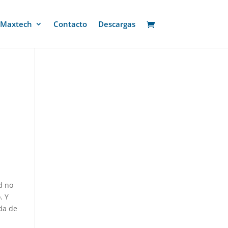
 Maxtech
Contacto
Descargas
d no
. Y
ida de