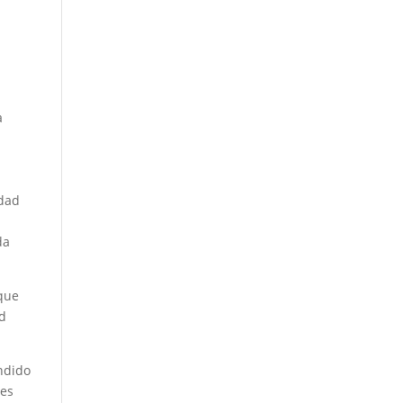
a
idad
da
 que
ad
ondido
 es