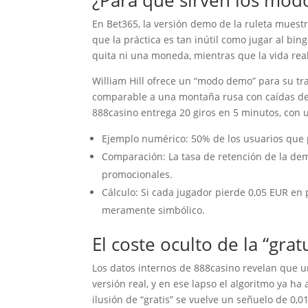
¿Para qué sirven los mod
En Bet365, la versión demo de la ruleta muestra
que la práctica es tan inútil como jugar al bing
quita ni una moneda, mientras que la vida real
William Hill ofrece un “modo demo” para su tr
comparable a una montaña rusa con caídas de 7
888casino entrega 20 giros en 5 minutos, con u
Ejemplo numérico: 50% de los usuarios que
Comparación: La tasa de retención de la dem
promocionales.
Cálculo: Si cada jugador pierde 0,05 EUR en 
meramente simbólico.
El coste oculto de la “grat
Los datos internos de 888casino revelan que u
versión real, y en ese lapso el algoritmo ya ha
ilusión de “gratis” se vuelve un señuelo de 0,01 