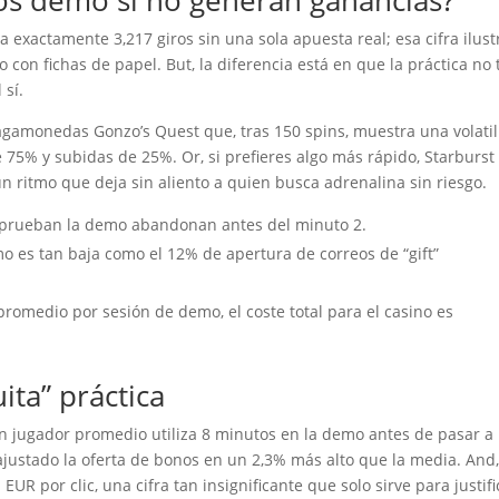
os demo si no generan ganancias?
 exactamente 3,217 giros sin una sola apuesta real; esa cifra ilust
o con fichas de papel. But, la diferencia está en que la práctica no 
 sí.
agamonedas Gonzo’s Quest que, tras 150 spins, muestra una volati
5% y subidas de 25%. Or, si prefieres algo más rápido, Starburst
n ritmo que deja sin aliento a quien busca adrenalina sin riesgo.
 prueban la demo abandonan antes del minuto 2.
o es tan baja como el 12% de apertura de correos de “gift”
promedio por sesión de demo, el coste total para el casino es
uita” práctica
n jugador promedio utiliza 8 minutos en la demo antes de pasar a 
 ajustado la oferta de bonos en un 2,3% más alto que la media. And,
EUR por clic, una cifra tan insignificante que solo sirve para justifi