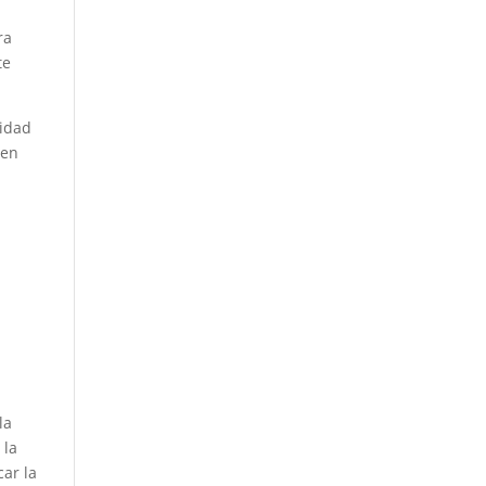
ra
te
lidad
 en
la
 la
car la