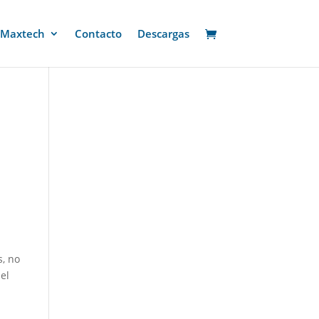
 Maxtech
Contacto
Descargas
s, no
 el