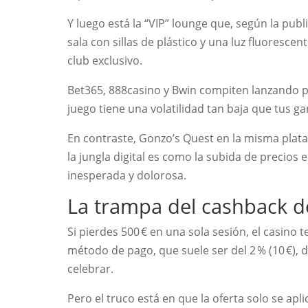
Y luego está la “VIP” lounge que, según la publ
sala con sillas de plástico y una luz fluoresc
club exclusivo.
Bet365, 888casino y Bwin compiten lanzando p
juego tiene una volatilidad tan baja que tus ga
En contraste, Gonzo’s Quest en la misma plata
la jungla digital es como la subida de precios
inesperada y dolorosa.
La trampa del cashback d
Si pierdes 500 € en una sola sesión, el casino 
método de pago, que suele ser del 2 % (10 €),
celebrar.
Pero el truco está en que la oferta solo se apl