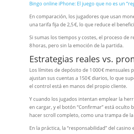
Bingo online iPhone: El juego que no es un “re
En comparación, los jugadores que usan moned
una tarifa fija de 2,5 €, lo que reduce el benefi
Si sumas los tiempos y costes, el proceso de 
8 horas, pero sin la emoción de la partida.
Estrategias reales vs. pr
Los límites de depósito de 1 000 € mensuales
ajustan sus cuentas a 150 € diarios, lo que 
el control está en manos del propio cliente.
Y cuando los jugados intentan emplear la herr
en cargar, y el botón “Confirmar” está oculto 
hacer scroll completo, como una trampa de l
En la práctica, la “responsabilidad” del casino