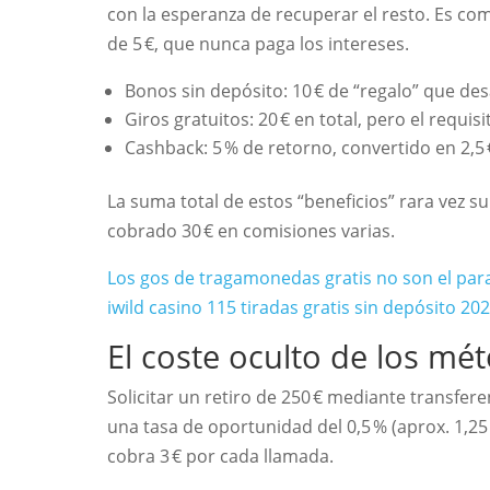
con la esperanza de recuperar el resto. Es co
de 5 €, que nunca paga los intereses.
Bonos sin depósito: 10 € de “regalo” que de
Giros gratuitos: 20 € en total, pero el requis
Cashback: 5 % de retorno, convertido en 2,5 €
La suma total de estos “beneficios” rara vez su
cobrado 30 € en comisiones varias.
Los gos de tragamonedas gratis no son el par
iwild casino 115 tiradas gratis sin depósito 2
El coste oculto de los mé
Solicitar un retiro de 250 € mediante transfere
una tasa de oportunidad del 0,5 % (aprox. 1,25 
cobra 3 € por cada llamada.