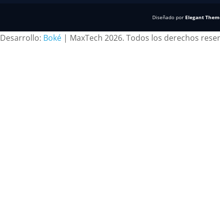
Diseñado por
Elegant Them
Desarrollo:
Boké
| MaxTech 2026. Todos los derechos rese