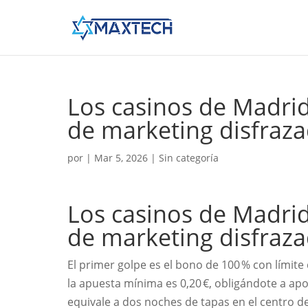
Los casinos de Madri
de marketing disfraza
por
|
Mar 5, 2026
| Sin categoría
Los casinos de Madri
de marketing disfraza
El primer golpe es el bono de 100 % con límit
la apuesta mínima es 0,20 €, obligándote a apos
equivale a dos noches de tapas en el centro d