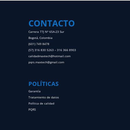
CONTACTO
Carrera 77J Nº 65A-23 Sur
Bogotá, Colombia
(601) 749 8478
(57) 316 830 5263 – 316 366 8903
calidadmaxtech@hotmail.com
pqrs.maxtech@gmail.com
POLÍTICAS
Garantía
Tratamiento de datos
Política de calidad
PQRS