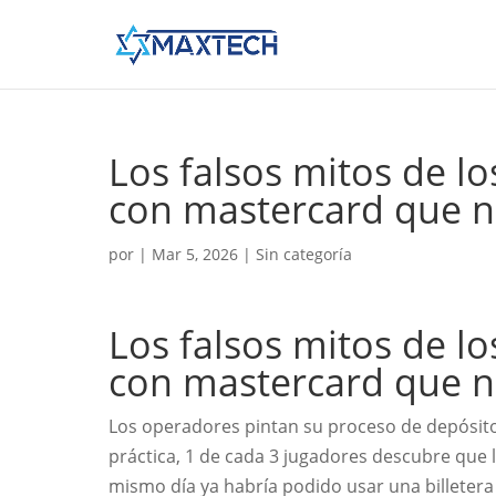
Los falsos mitos de lo
con mastercard que n
por
|
Mar 5, 2026
| Sin categoría
Los falsos mitos de lo
con mastercard que n
Los operadores pintan su proceso de depósito 
práctica, 1 de cada 3 jugadores descubre que la
mismo día ya habría podido usar una billetera