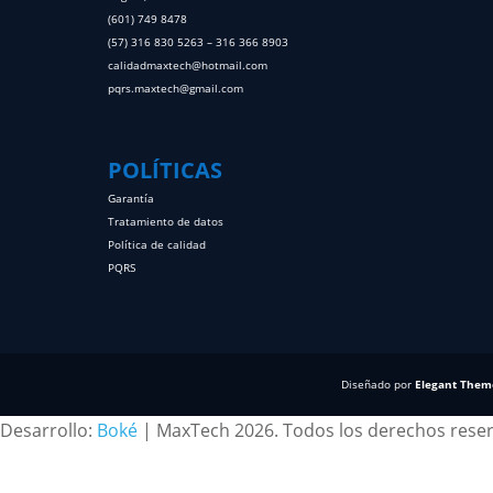
(601) 749 8478
(57) 316 830 5263 – 316 366 8903
calidadmaxtech@hotmail.com
pqrs.maxtech@gmail.com
POLÍTICAS
Garantía
Tratamiento de datos
Política de calidad
PQRS
Diseñado por
Elegant Them
Desarrollo:
Boké
| MaxTech 2026. Todos los derechos rese