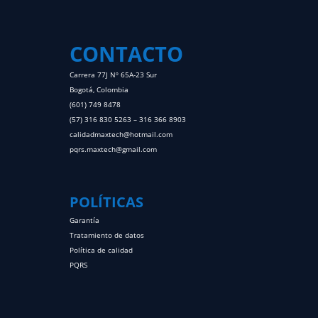
CONTACTO
Carrera 77J Nº 65A-23 Sur
Bogotá, Colombia
(601) 749 8478
(57) 316 830 5263 – 316 366 8903
calidadmaxtech@hotmail.com
pqrs.maxtech@gmail.com
POLÍTICAS
Garantía
Tratamiento de datos
Política de calidad
PQRS