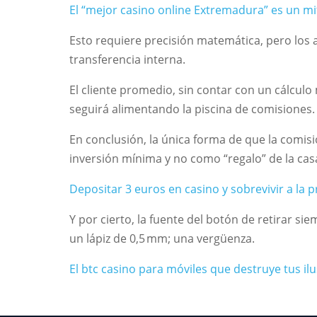
El “mejor casino online Extremadura” es un m
Esto requiere precisión matemática, pero los
transferencia interna.
El cliente promedio, sin contar con un cálculo
seguirá alimentando la piscina de comisiones.
En conclusión, la única forma de que la comis
inversión mínima y no como “regalo” de la cas
Depositar 3 euros en casino y sobrevivir a la
Y por cierto, la fuente del botón de retirar s
un lápiz de 0,5 mm; una vergüenza.
El btc casino para móviles que destruye tus il