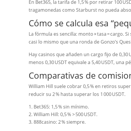
En Bet365, la tarifa de 1,5 % por retirar 100
tragamonedas como Starburst no pueda abso
Cómo se calcula esa “peq
La fórmula es sencilla: monto × tasa = cargo. Si
casi lo mismo que una ronda de Gonzo’s Quest 
Hay casinos que añaden un cargo fijo de 0,30
menos 0,30 USDT equivale a 5,40 USDT, una pérd
Comparativas de comisio
William Hill suele cobrar 0,5 % en retiros sup
reducir su 2 % hasta superar los 1 000 USDT.
Bet365: 1,5 % sin mínimo.
William Hill: 0,5 % > 500 USDT.
888casino: 2 % siempre.