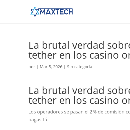
La brutal verdad sobr
tether en los casino o
por
|
Mar 5, 2026
| Sin categoría
La brutal verdad sobr
tether en los casino o
Los operadores se pasan el 2 % de comisión como
pagas tú.