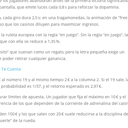
e los jugadores abandonan antes de la primera victoria significativ
 pantalla, que emite luces cada 0,8 s para reforzar la dopamina.
, cada giro dura 2,5 s; en una tragamonedas, la animación de “free
rso que los casinos diluyen para maximizar ingresos.
 la ruleta europea con la regla “en juego”. Sin la regla “en juego”, l
que con ella se reduce a 1,35 %.
sito” que suenan como un regalo, pero la letra pequeña exige un
e poder retirar cualquier ganancia.
e Te Cuenta
al número 19 y al mismo tiempo 2 € a la columna 2. Si el 19 sale, l
 la probabilidad es 1/37, y el retorno esperado es 2,97 €.
rar límites de apuesta. Un jugador que fija el máximo en 10 € y el
erencia de los que dependen de la corriente de adrenalina del casi
erden 150 € y los que salen con 20 € suele reducirse a la disciplina d
suerte” de la rueda.