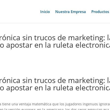
Inicio
Nuestra Empresa
Productos
rónica sin trucos de marketing: l
 apostar en la ruleta electronic
rónica sin trucos de marketing: l
 apostar en la ruleta electronic
ca tiene una ventaja matemática que los jugadores ingenuos ignora
 en la versión europea; en la americana, los dos ceros empujan esa 