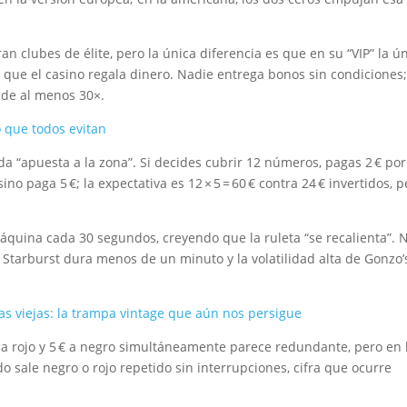
an clubes de élite, pero la única diferencia es que en su “VIP” la ú
e que el casino regala dinero. Nadie entrega bonos sin condiciones;
 de al menos 30×.
 que todos evitan
da “apuesta a la zona”. Si decides cubrir 12 números, pagas 2 € por
sino paga 5 €; la expectativa es 12 × 5 = 60 € contra 24 € invertidos, 
quina cada 30 segundos, creyendo que la ruleta “se recalienta”. 
 Starburst dura menos de un minuto y la volatilidad alta de Gonzo’
s viejas: la trampa vintage que aún nos persigue
 € a rojo y 5 € a negro simultáneamente parece redundante, pero en 
o sale negro o rojo repetido sin interrupciones, cifra que ocurre