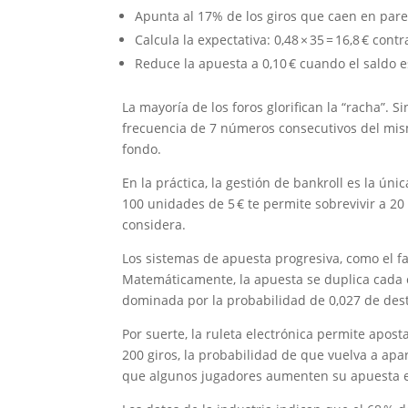
Apunta al 17% de los giros que caen en pare
Calcula la expectativa: 0,48 × 35 = 16,8 € cont
Reduce la apuesta a 0,10 € cuando el saldo 
La mayoría de los foros glorifican la “racha”. S
frecuencia de 7 números consecutivos del mism
fondo.
En la práctica, la gestión de bankroll es la úni
100 unidades de 5 € te permite sobrevivir a 20
considera.
Los sistemas de apuesta progresiva, como el f
Matemáticamente, la apuesta se duplica cada ca
dominada por la probabilidad de 0,027 de destr
Por suerte, la ruleta electrónica permite apost
200 giros, la probabilidad de que vuelva a apa
que algunos jugadores aumenten su apuesta e