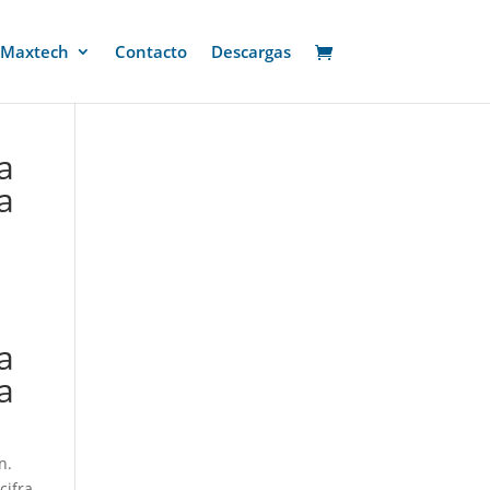
 Maxtech
Contacto
Descargas
a
a
a
a
n.
cifra