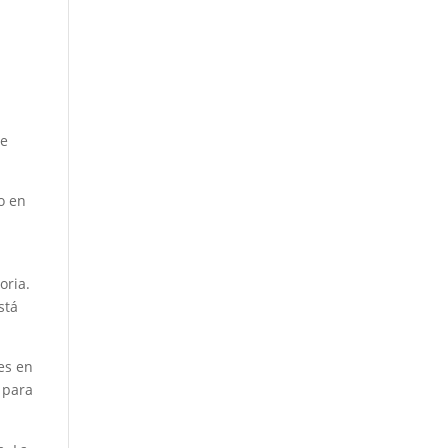
de
lo en
oria.
stá
ces en
e para