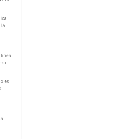
nica
 la
 línea
pero
No es
s
la