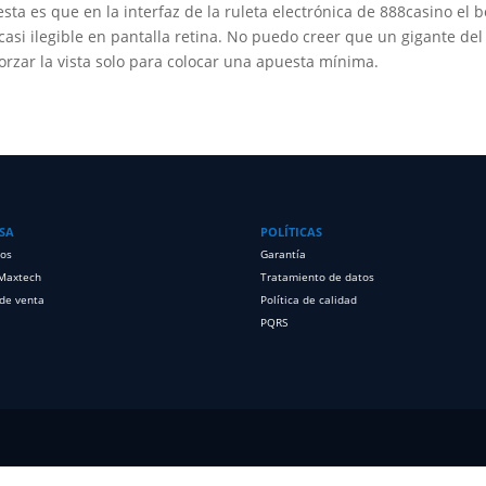
sta es que en la interfaz de la ruleta electrónica de 888casino el 
casi ilegible en pantalla retina. No puedo creer que un gigante del
orzar la vista solo para colocar una apuesta mínima.
SA
POLÍTICAS
tos
Garantía
Maxtech
Tratamiento de datos
de venta
Política de calidad
PQRS