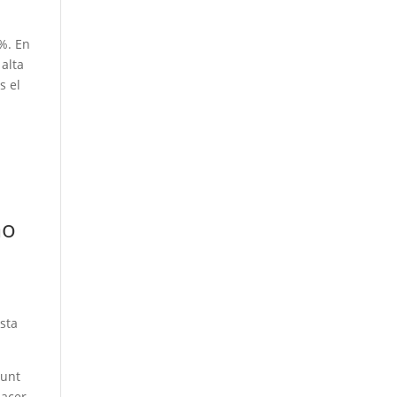
 %. En
 alta
s el
mo
sta
ount
hacer