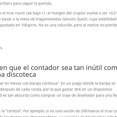
rStars para seguir la partida.
 el true count cae bajo +1, el margen del crupier vuelve a ser +0,5
 y pasar a la mesa de tragamonedas Gonzo’s Quest, cuya volatilidad
apostado en 100 giros. No es una solución, pero al menos no pierde
s.
n que el contador sea tan inútil co
a discoteca
ar en mesas con baraja continua”. En un juego donde la baraja se
 después de cada ronda, por lo que gastar 30 € en un dispositivo
 0 es tan absurdo como comprar un traje de diseñador para una fie
 la “certeza”. Por ejemplo, si en una sesión de 200 manos el true c
% de las manos resulten ganadoras. La varianza en blackjack puede 