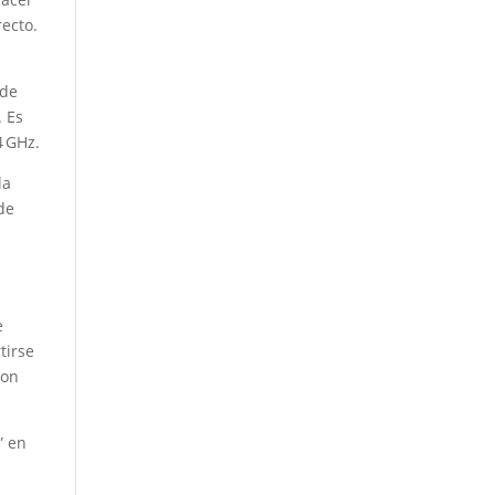
recto.
l
 de
. Es
4 GHz.
la
de
e
tirse
con
” en