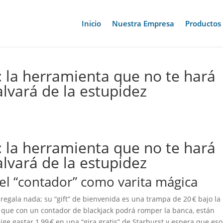
Inicio
Nuestra Empresa
Productos
: la herramienta que no te hará
alvará de la estupidez
: la herramienta que no te hará
alvará de la estupidez
el “contador” como varita mágica
regala nada; su “gift” de bienvenida es una trampa de 20 € bajo la
 que con un contador de blackjack podrá romper la banca, están
e gastar 1,99 € en una “gira gratis” de Starburst y espera que eso