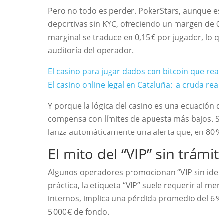
Pero no todo es perder. PokerStars, aunque e
deportivas sin KYC, ofreciendo un margen de 0
marginal se traduce en 0,15 € por jugador, lo
auditoría del operador.
El casino para jugar dados con bitcoin que re
El casino online legal en Cataluña: la cruda re
Y porque la lógica del casino es una ecuación 
compensa con límites de apuesta más bajos. S
lanza automáticamente una alerta que, en 80 
El mito del “VIP” sin trámi
Algunos operadores promocionan “VIP sin ident
práctica, la etiqueta “VIP” suele requerir al m
internos, implica una pérdida promedio del 6 %
5 000 € de fondo.