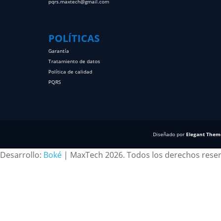
pqrs.maxtech@gmail.com
POLÍTICAS
Garantía
Tratamiento de datos
Política de calidad
PQRS
Diseñado por
Elegant Them
Desarrollo:
Boké
| MaxTech 2026. Todos los derechos rese