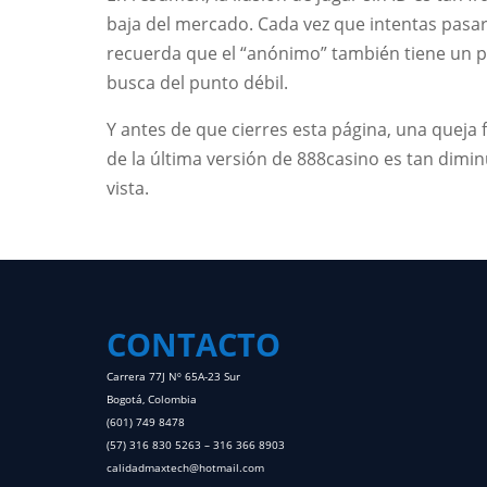
baja del mercado. Cada vez que intentas pasar d
recuerda que el “anónimo” también tiene un pr
busca del punto débil.
Y antes de que cierres esta página, una queja f
de la última versión de 888casino es tan diminu
vista.
CONTACTO
Carrera 77J Nº 65A-23 Sur
Bogotá, Colombia
(601) 749 8478
(57) 316 830 5263 – 316 366 8903
calidadmaxtech@hotmail.com