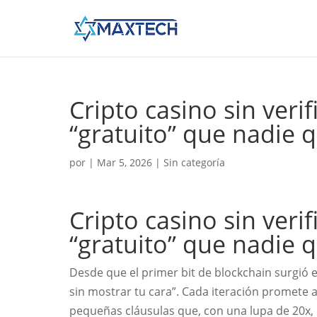
Cripto casino sin veri
“gratuito” que nadie q
por
|
Mar 5, 2026
| Sin categoría
Cripto casino sin veri
“gratuito” que nadie q
Desde que el primer bit de blockchain surgió 
sin mostrar tu cara”. Cada iteración promete a
pequeñas cláusulas que, con una lupa de 20x,