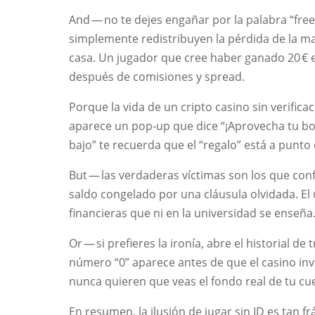
And — no te dejes engañar por la palabra “free
simplemente redistribuyen la pérdida de la may
casa. Un jugador que cree haber ganado 20 € e
después de comisiones y spread.
Porque la vida de un cripto casino sin verific
aparece un pop‑up que dice “¡Aprovecha tu bono
bajo” te recuerda que el “regalo” está a punto
But — las verdaderas víctimas son los que con
saldo congelado por una cláusula olvidada. El 
financieras que ni en la universidad se enseña
Or — si prefieres la ironía, abre el historial d
número “0” aparece antes de que el casino invo
nunca quieren que veas el fondo real de tu cu
En resumen, la ilusión de jugar sin ID es tan f