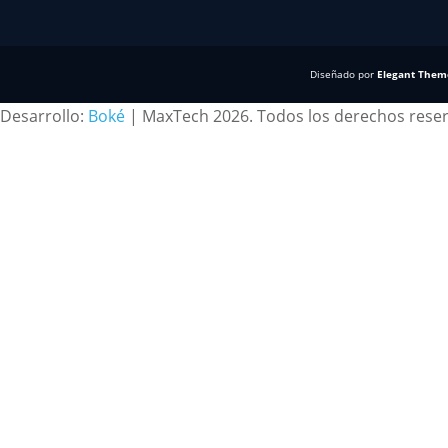
Diseñado por
Elegant Them
Desarrollo:
Boké
| MaxTech 2026. Todos los derechos rese