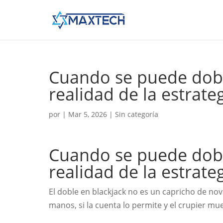
Cuando se puede dobla
realidad de la estrat
por
|
Mar 5, 2026
| Sin categoría
Cuando se puede dobla
realidad de la estrat
El doble en blackjack no es un capricho de no
manos, si la cuenta lo permite y el crupier mue