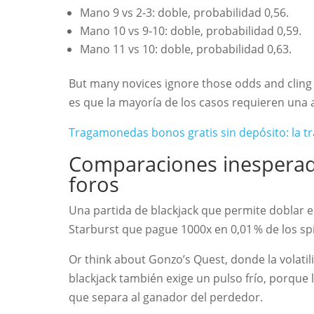
Mano 9 vs 2‑3: doble, probabilidad 0,56.
Mano 10 vs 9‑10: doble, probabilidad 0,59.
Mano 11 vs 10: doble, probabilidad 0,63.
But many novices ignore those odds and cling t
es que la mayoría de los casos requieren una 
Tragamonedas bonos gratis sin depósito: la t
Comparaciones inesperada
foros
Una partida de blackjack que permite doblar e
Starburst que pague 1000x en 0,01 % de los sp
Or think about Gonzo’s Quest, donde la volatil
blackjack también exige un pulso frío, porque l
que separa al ganador del perdedor.