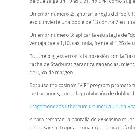
de que salga un 10 es 0,31, no 0,44 como sugier
Un error número 2: ignorar la regla del “soft 
eso convierte una doble de 13 contra 7 en una
Un error número 3: aplicar la estrategia de “d
ventaja cae a 1,10, casi nula, frente al 1,25 de
But the biggest error is la obsesión con la “ta
racha de Starburst garantiza ganancias, mient
de 0,5% de margen.
Because the casino’s “VIP” program promete tr
restricciones, como la prohibición de doblar d
Tragamonedas Ethereum Online: La Cruda Rea
Y para rematar, la pantalla de 888casino mues
de pulsar sin tropezar; una ergonomía ridícula