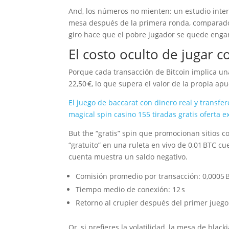
And, los números no mienten: un estudio intern
mesa después de la primera ronda, comparado
giro hace que el pobre jugador se quede eng
El costo oculto de jugar c
Porque cada transacción de Bitcoin implica un
22,50 €, lo que supera el valor de la propia a
El juego de baccarat con dinero real y transfer
magical spin casino 155 tiradas gratis oferta 
But the “gratis” spin que promocionan sitios 
“gratuito” en una ruleta en vivo de 0,01 BTC cu
cuenta muestra un saldo negativo.
Comisión promedio por transacción: 0,0005 B
Tiempo medio de conexión: 12 s
Retorno al crupier después del primer juego
Or, si prefieres la volatilidad, la mesa de blac