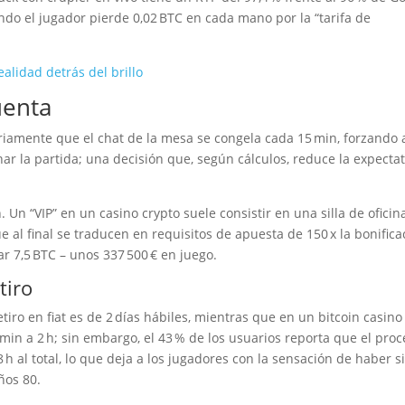
ando el jugador pierde 0,02 BTC en cada mano por la “tarifa de
ealidad detrás del brillo
uenta
riamente que el chat de la mesa se congela cada 15 min, forzando 
r la partida; una decisión que, según cálculos, reduce la expectat
. Un “VIP” en un casino crypto suele consistir en una silla de ofici
 al final se traducen en requisitos de apuesta de 150 x la bonifica
r 7,5 BTC – unos 337 500 € en juego.
tiro
tiro en fiat es de 2 días hábiles, mientras que en un bitcoin casino
in a 2 h; sin embargo, el 43 % de los usuarios reporta que el pro
h al total, lo que deja a los jugadores con la sensación de haber s
ños 80.