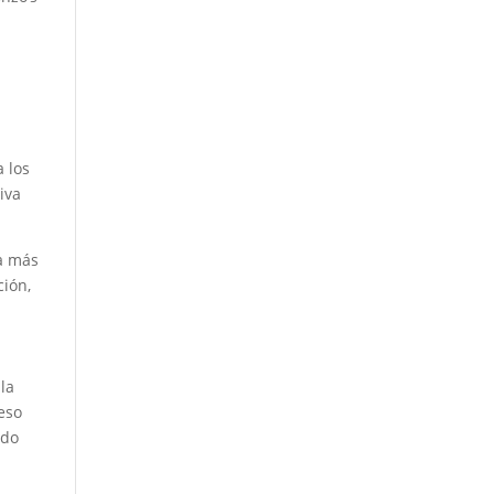
a los
iva
na más
ción,
 la
ceso
ido