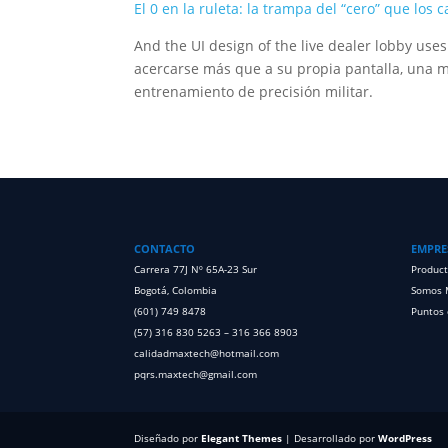
El 0 en la ruleta: la trampa del “cero” que los 
And the UI design of the live dealer lobby uses
acercarse más que a su propia pantalla, una m
entrenamiento de precisión militar.
CONTACTO
EMPRE
Carrera 77J Nº 65A-23 Sur
Produc
Bogotá, Colombia
Somos 
(601) 749 8478
Puntos 
(57) 316 830 5263 – 316 366 8903
calidadmaxtech@hotmail.com
pqrs.maxtech@gmail.com
Diseñado por
Elegant Themes
| Desarrollado por
WordPress