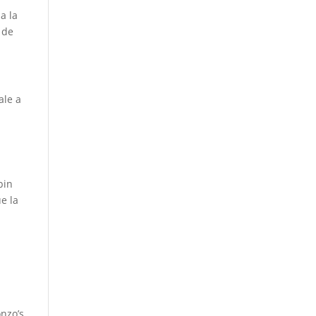
a la
 de
ale a
pin
e la
onzo’s