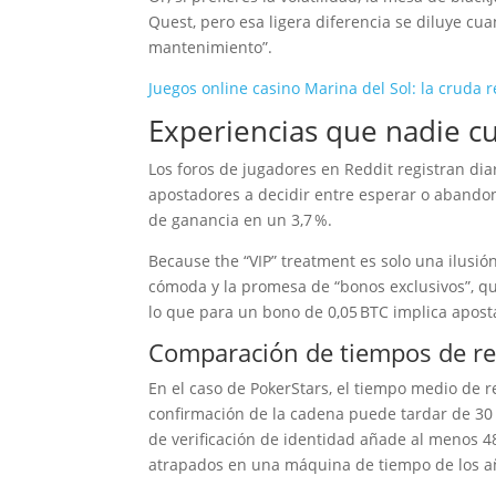
Quest, pero esa ligera diferencia se diluye cu
mantenimiento”.
Juegos online casino Marina del Sol: la cruda r
Experiencias que nadie c
Los foros de jugadores en Reddit registran dia
apostadores a decidir entre esperar o abandona
de ganancia en un 3,7 %.
Because the “VIP” treatment es solo una ilusión
cómoda y la promesa de “bonos exclusivos”, que
lo que para un bono de 0,05 BTC implica aposta
Comparación de tiempos de re
En el caso de PokerStars, el tiempo medio de re
confirmación de la cadena puede tardar de 30 m
de verificación de identidad añade al menos 48 
atrapados en una máquina de tiempo de los a