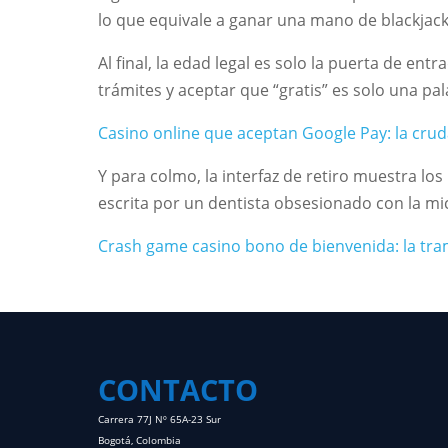
lo que equivale a ganar una mano de blackjack 
Al final, la edad legal es solo la puerta de ent
trámites y aceptar que “gratis” es solo una pa
Casino online que aceptan Google Pay: la crud
Y para colmo, la interfaz de retiro muestra lo
escrita por un dentista obsesionado con la mic
Crash game casino bono de bienvenida: la tr
CONTACTO
Carrera 77J Nº 65A-23 Sur
Bogotá, Colombia