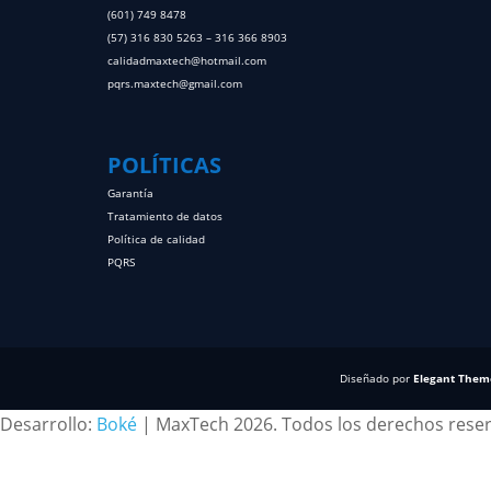
(601) 749 8478
(57) 316 830 5263 – 316 366 8903
calidadmaxtech@hotmail.com
pqrs.maxtech@gmail.com
POLÍTICAS
Garantía
Tratamiento de datos
Política de calidad
PQRS
Diseñado por
Elegant Them
Desarrollo:
Boké
| MaxTech 2026. Todos los derechos rese