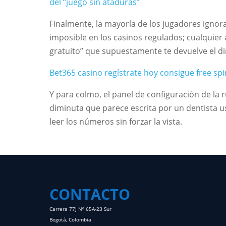
del “juego sin ataduras”
Finalmente, la mayoría de los jugadores ignora
imposible en los casinos regulados; cualquie
gratuito” que supuestamente te devuelve el di
Bet365 casino regístrate hoy consigue free spin
Y para colmo, el panel de configuración de la r
diminuta que parece escrita por un dentista u
leer los números sin forzar la vista.
CONTACTO
Carrera 77J Nº 65A-23 Sur
Bogotá, Colombia