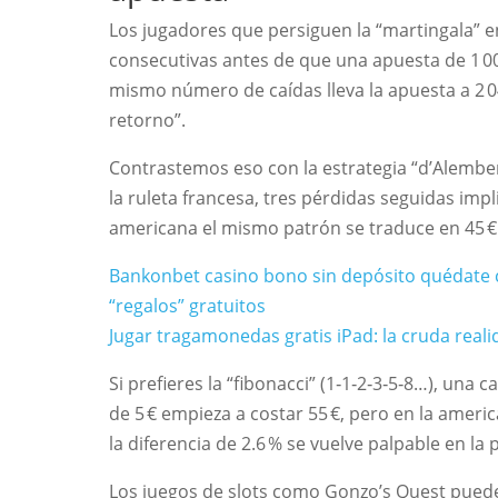
Los jugadores que persiguen la “martingala” e
consecutivas antes de que una apuesta de 1 00
mismo número de caídas lleva la apuesta a 2 
retorno”.
Contrastemos eso con la estrategia “d’Alember
la ruleta francesa, tres pérdidas seguidas impl
americana el mismo patrón se traduce en 45 
Bankonbet casino bono sin depósito quédate co
“regalos” gratuitos
Jugar tragamonedas gratis iPad: la cruda realid
Si prefieres la “fibonacci” (1‑1‑2‑3‑5‑8…), una
de 5 € empieza a costar 55 €, pero en la ame
la diferencia de 2.6 % se vuelve palpable en la p
Los juegos de slots como Gonzo’s Quest pueden