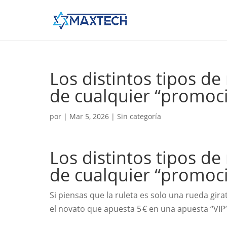
Los distintos tipos de
de cualquier “promoc
por
|
Mar 5, 2026
| Sin categoría
Los distintos tipos de
de cualquier “promoc
Si piensas que la ruleta es solo una rueda gi
el novato que apuesta 5 € en una apuesta “VIP”