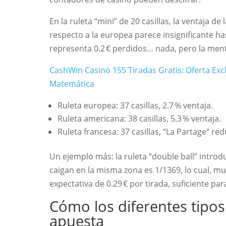
En la ruleta “mini” de 20 casillas, la ventaja de 
respecto a la europea parece insignificante ha
representa 0.2 € perdidos… nada, pero la mente
CashWin Casino 155 Tiradas Gratis: Oferta Exc
Matemática
Ruleta europea: 37 casillas, 2.7 % ventaja.
Ruleta americana: 38 casillas, 5.3 % ventaja.
Ruleta francesa: 37 casillas, “La Partage” red
Un ejemplo más: la ruleta “double ball” intro
caigan en la misma zona es 1/1369, lo cual, m
expectativa de 0.29 € por tirada, suficiente par
Cómo los diferentes tipos
apuesta