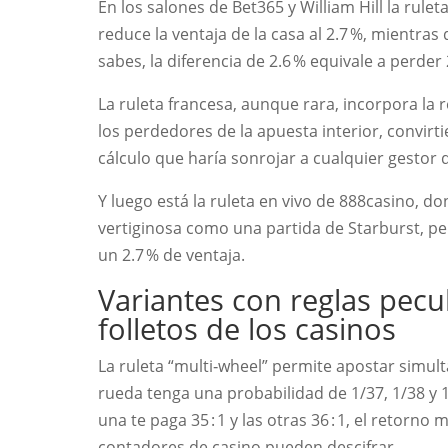
En los salones de Bet365 y William Hill la rul
reduce la ventaja de la casa al 2.7 %, mientras
sabes, la diferencia de 2.6 % equivale a perder
La ruleta francesa, aunque rara, incorpora la 
los perdedores de la apuesta interior, convirt
cálculo que haría sonrojar a cualquier gestor 
Y luego está la ruleta en vivo de 888casino, do
vertiginosa como una partida de Starburst, pero
un 2.7 % de ventaja.
Variantes con reglas pecu
folletos de los casinos
La ruleta “multi‑wheel” permite apostar simul
rueda tenga una probabilidad de 1/37, 1/38 y 
una te paga 35 : 1 y las otras 36 : 1, el retor
contadores de casino pueden descifrar.