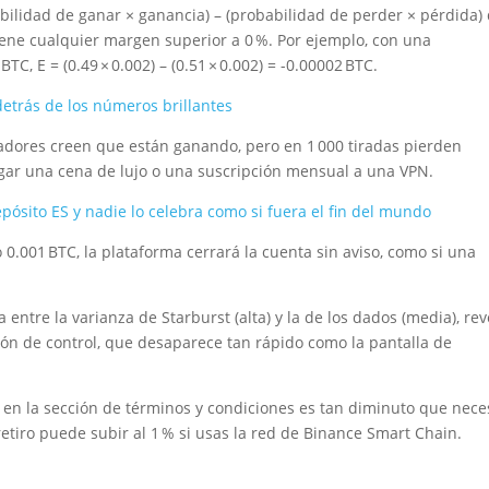
abilidad de ganar × ganancia) – (probabilidad de perder × pérdida)
ene cualquier margen superior a 0 %. Por ejemplo, con una
C, E = (0.49 × 0.002) – (0.51 × 0.002) = -0.00002 BTC.
detrás de los números brillantes
adores creen que están ganando, pero en 1 000 tiradas pierden
gar una cena de lujo o una suscripción mensual a una VPN.
sito ES y nadie lo celebra como si fuera el fin del mundo
jo 0.001 BTC, la plataforma cerrará la cuenta sin aviso, como si una
entre la varianza de Starburst (alta) y la de los dados (media), re
ión de control, que desaparece tan rápido como la pantalla de
e en la sección de términos y condiciones es tan diminuto que nece
etiro puede subir al 1 % si usas la red de Binance Smart Chain.