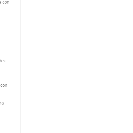
s con
% si
 con
una