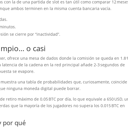
 con la de una partida de slot es tan útil como comparar 12 mese
 aunque ambos terminen en la misma cuenta bancaria vacía.
adas.
 minutos.
sión se cierre por “inactividad”.
impio… o casi
ker, ofrece una mesa de dados donde la comisión se queda en 1.8 
a latencia de la cadena en la red principal añade 2‑3 segundos de
apuesta se evapore.
y muestra una tabla de probabilidades que, curiosamente, coincide
% que ninguna moneda digital puede borrar.
n de retiro máximo de 0.05 BTC por día, lo que equivale a 650 USD, 
rdas que la mayoría de los jugadores no supera los 0.015 BTC en
y por qué