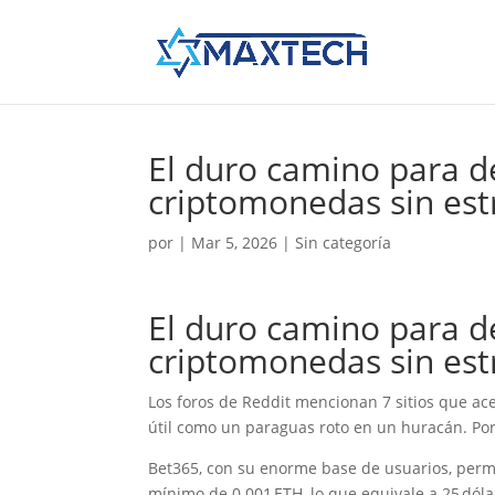
El duro camino para d
criptomonedas sin est
por
|
Mar 5, 2026
| Sin categoría
El duro camino para d
criptomonedas sin est
Los foros de Reddit mencionan 7 sitios que ac
útil como un paraguas roto en un huracán. Por
Bet365, con su enorme base de usuarios, permi
mínimo de 0.001 ETH, lo que equivale a 25 dóla