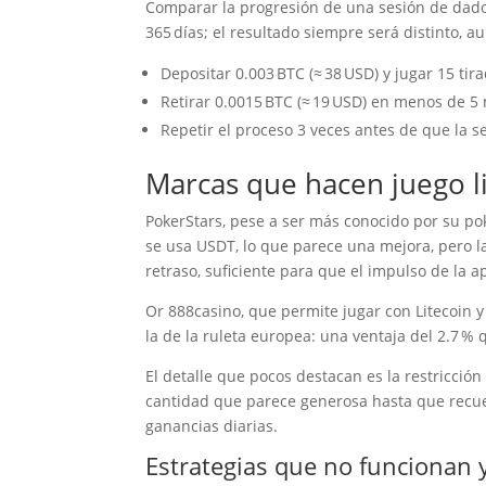
Comparar la progresión de una sesión de dados
365 días; el resultado siempre será distinto,
Depositar 0.003 BTC (≈ 38 USD) y jugar 15 tir
Retirar 0.0015 BTC (≈ 19 USD) en menos de 5
Repetir el proceso 3 veces antes de que la se
Marcas que hacen juego l
PokerStars, pese a ser más conocido por su po
se usa USDT, lo que parece una mejora, pero l
retraso, suficiente para que el impulso de la 
Or 888casino, que permite jugar con Litecoin 
la de la ruleta europea: una ventaja del 2.7 
El detalle que pocos destacan es la restricció
cantidad que parece generosa hasta que recue
ganancias diarias.
Estrategias que no funcionan 