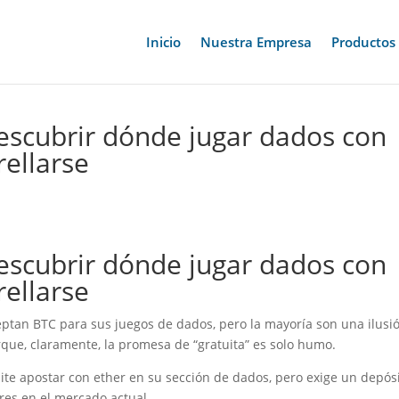
Inicio
Nuestra Empresa
Productos
escubrir dónde jugar dados con
rellarse
escubrir dónde jugar dados con
rellarse
eptan BTC para sus juegos de dados, pero la mayoría son una ilusi
que, claramente, la promesa de “gratuita” es solo humo.
te apostar con ether en su sección de dados, pero exige un depós
res en el mercado actual.