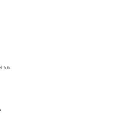
l
l 6 %
a