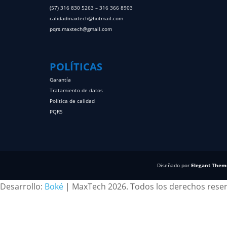
(57) 316 830 5263 – 316 366 8903
calidadmaxtech@hotmail.com
pqrs.maxtech@gmail.com
POLÍTICAS
Garantía
Tratamiento de datos
Política de calidad
PQRS
Diseñado por
Elegant Them
Desarrollo:
Boké
| MaxTech 2026. Todos los derechos rese