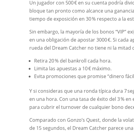
Un jugador con 500 € en su cuenta podría divid
bloque tan pronto como alcance una ganancia del
tiempo de exposición en 30 % respecto a la est
Sin embargo, la mayoría de los bonos “VIP” ex
en una obligación de apostar 3000 €. Si cada ap
rueda del Dream Catcher no tiene ni la mitad 
Retira 20 % del bankroll cada hora.
Limita las apuestas a 10 € máximo.
Evita promociones que promise “dinero fácil
Y si consideras que una ronda típica dura 7
en una hora. Con una tasa de éxito del 3 % en e
para cubrir el turnover de cualquier bono dec
Comparado con Gonzo’s Quest, donde la volati
de 15 segundos, el Dream Catcher parece una