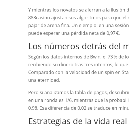
Y mientras los novatos se aferran a la ilusión 
888casino ajustan sus algoritmos para que el
pajar de arena fina. Un ejemplo: en una sesió
puede esperar una pérdida neta de 0,97 €.
Los números detrás del mi
Según los datos internos de Bwin, el 73 % de l
recibiendo su dinero tras tres intentos, lo que
Comparado con la velocidad de un spin en Sta
una eternidad.
Pero si analizamos la tabla de pagos, descubr
en una ronda es 1/6, mientras que la probabil
0,98. Esa diferencia de 0,02 se traduce en mi
Estrategias de la vida rea