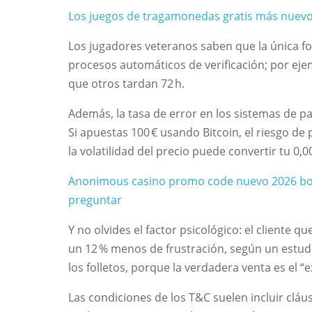
Los juegos de tragamonedas gratis más nuevos
Los jugadores veteranos saben que la única for
procesos automáticos de verificación; por ej
que otros tardan 72 h.
Además, la tasa de error en los sistemas de pa
Si apuestas 100 € usando Bitcoin, el riesgo de
la volatilidad del precio puede convertir tu 0,00
Anonimous casino promo code nuevo 2026 bon
preguntar
Y no olvides el factor psicológico: el cliente 
un 12 % menos de frustración, según un estudi
los folletos, porque la verdadera venta es el “e
Las condiciones de los T&C suelen incluir cláu